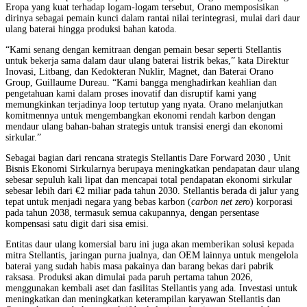
Eropa yang kuat terhadap logam-logam tersebut, Orano memposisikan
dirinya sebagai pemain kunci dalam rantai nilai terintegrasi, mulai dari daur
ulang baterai hingga produksi bahan katoda.
“Kami senang dengan kemitraan dengan pemain besar seperti Stellantis
untuk bekerja sama dalam daur ulang baterai listrik bekas,” kata Direktur
Inovasi, Litbang, dan Kedokteran Nuklir, Magnet, dan Baterai Orano
Group, Guillaume Dureau. “Kami bangga menghadirkan keahlian dan
pengetahuan kami dalam proses inovatif dan disruptif kami yang
memungkinkan terjadinya loop tertutup yang nyata. Orano melanjutkan
komitmennya untuk mengembangkan ekonomi rendah karbon dengan
mendaur ulang bahan-bahan strategis untuk transisi energi dan ekonomi
sirkular.”
Sebagai bagian dari rencana strategis Stellantis Dare Forward 2030 , Unit
Bisnis Ekonomi Sirkularnya berupaya meningkatkan pendapatan daur ulang
sebesar sepuluh kali lipat dan mencapai total pendapatan ekonomi sirkular
sebesar lebih dari €2 miliar pada tahun 2030. Stellantis berada di jalur yang
tepat untuk menjadi negara yang bebas karbon (
carbon net zero
) korporasi
pada tahun 2038, termasuk semua cakupannya, dengan persentase
kompensasi satu digit dari sisa emisi.
Entitas daur ulang komersial baru ini juga akan memberikan solusi kepada
mitra Stellantis, jaringan purna jualnya, dan OEM lainnya untuk mengelola
baterai yang sudah habis masa pakainya dan barang bekas dari pabrik
raksasa. Produksi akan dimulai pada paruh pertama tahun 2026,
menggunakan kembali aset dan fasilitas Stellantis yang ada. Investasi untuk
meningkatkan dan meningkatkan keterampilan karyawan Stellantis dan