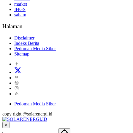
market
IHGS
saham
Halaman
Disclaimer
Indeks Berita
Pedoman Media Siber
Sitemap
Pedoman Media Siber
copy right @solarenergi.id
×