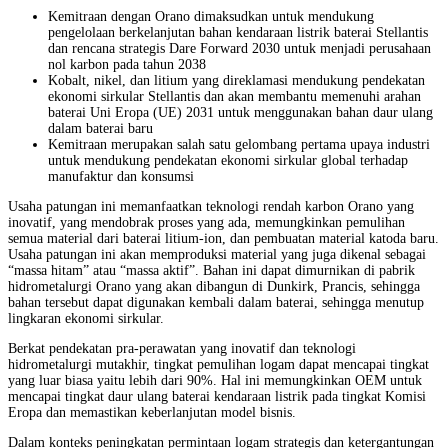
Kemitraan dengan Orano dimaksudkan untuk mendukung
pengelolaan berkelanjutan bahan kendaraan listrik baterai Stellantis
dan rencana strategis Dare Forward 2030 untuk menjadi perusahaan
nol karbon pada tahun 2038
Kobalt, nikel, dan litium yang direklamasi mendukung pendekatan
ekonomi sirkular Stellantis dan akan membantu memenuhi arahan
baterai Uni Eropa (UE) 2031 untuk menggunakan bahan daur ulang
dalam baterai baru
Kemitraan merupakan salah satu gelombang pertama upaya industri
untuk mendukung pendekatan ekonomi sirkular global terhadap
manufaktur dan konsumsi
Usaha patungan ini memanfaatkan teknologi rendah karbon Orano yang
inovatif, yang mendobrak proses yang ada, memungkinkan pemulihan
semua material dari baterai litium-ion, dan pembuatan material katoda baru.
Usaha patungan ini akan memproduksi material yang juga dikenal sebagai
“massa hitam” atau “massa aktif”. Bahan ini dapat dimurnikan di pabrik
hidrometalurgi Orano yang akan dibangun di Dunkirk, Prancis, sehingga
bahan tersebut dapat digunakan kembali dalam baterai, sehingga menutup
lingkaran ekonomi sirkular.
Berkat pendekatan pra-perawatan yang inovatif dan teknologi
hidrometalurgi mutakhir, tingkat pemulihan logam dapat mencapai tingkat
yang luar biasa yaitu lebih dari 90%. Hal ini memungkinkan OEM untuk
mencapai tingkat daur ulang baterai kendaraan listrik pada tingkat Komisi
Eropa dan memastikan keberlanjutan model bisnis.
Dalam konteks peningkatan permintaan logam strategis dan ketergantungan