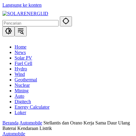
Langsung ke konten
Home
News
Solar PV
Fuel Cell
Hydro
Wind
Geothermal
Nuclear
Mining
Auto
Digitech
Energy Calculator
Loker
Beranda
Automobile
Stellantis dan Orano Kerja Sama Daur Ulang
Baterai Kendaraan Listrik
Automobile