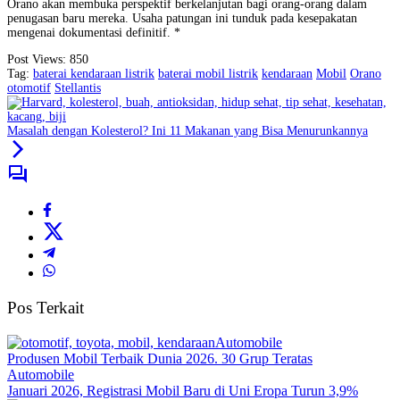
Orano akan membuka perspektif berkelanjutan bagi orang-orang dalam
penugasan baru mereka. Usaha patungan ini tunduk pada kesepakatan
mengenai dokumentasi definitif. *
Post Views:
850
Tag:
baterai kendaraan listrik
baterai mobil listrik
kendaraan
Mobil
Orano
otomotif
Stellantis
Masalah dengan Kolesterol? Ini 11 Makanan yang Bisa Menurunkannya
Pos Terkait
Automobile
Produsen Mobil Terbaik Dunia 2026. 30 Grup Teratas
Automobile
Januari 2026, Registrasi Mobil Baru di Uni Eropa Turun 3,9%