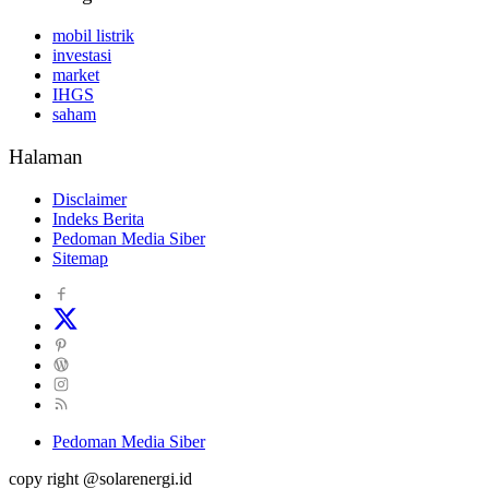
mobil listrik
investasi
market
IHGS
saham
Halaman
Disclaimer
Indeks Berita
Pedoman Media Siber
Sitemap
Pedoman Media Siber
copy right @solarenergi.id