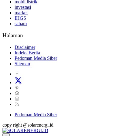
mobil listrik
investasi
market
IHGS
saham
Halaman
Disclaimer
Indeks Berita
Pedoman Media Siber
Sitemap
Pedoman Media Siber
copy right @solarenergi.id