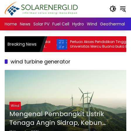
Langsung
ke
konten
Home
News
Solar PV
Fuel Cell
Hydro
Wind
Geothermal
N
ity: Mayoritas Suplai
Perluas Akses Pendidikan Tinggi,
Breaking News
an Minuman Halal
Universitas Mercu Buana buka beasiswa
lim Minoritas
SNBT 2026
wind turbine generator
Wind
Mengenal Pembangkit Listrik
Tenaga Angin Sidrap, Kebun