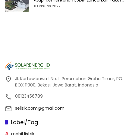
Atap, Kementerian ESDM Luncurkan Paket
Hibah SEF
11 Februari 2022
Jl. Kertawibawa 1 No. 11 Perumahan Graha Timur, PO.
BOX 11000, Bekasi, Jawa Barat, Indonesia
08123456789
selisik.com@gmail.com
Label/Tag
mobil listrik