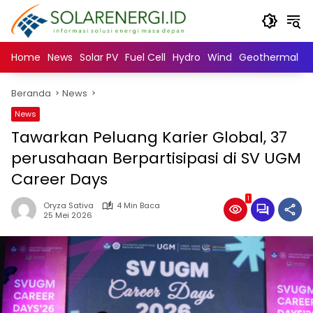
Langsung
ke
konten
Home
News
Solar PV
Fuel Cell
Hydro
Wind
Geothermal
N
Beranda
News
News
Tawarkan Peluang Karier Global, 37
perusahaan Berpartisipasi di SV UGM
Career Days
1
Oryza Sativa
4 Min Baca
25 Mei 2026