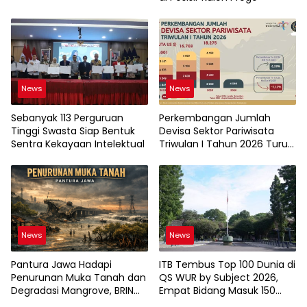
News
News
Sebanyak 113 Perguruan
Perkembangan Jumlah
Tinggi Swasta Siap Bentuk
Devisa Sektor Pariwisata
Sentra Kekayaan Intelektual
Triwulan I Tahun 2026 Turun
9,12%
News
News
Pantura Jawa Hadapi
ITB Tembus Top 100 Dunia di
Penurunan Muka Tanah dan
QS WUR by Subject 2026,
Degradasi Mangrove, BRIN
Empat Bidang Masuk 150
Soroti Pemanfaatan
Besar