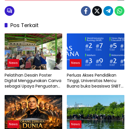
Pos Terkait
News
News
Pelatihan Desain Poster
Perluas Akses Pendidikan
Digital Menggunakan Canva
Tinggi, Universitas Mercu
sebagai Upaya Penguatan
Buana buka beasiswa SNBT
Komunikasi Visual pada
2026
Kader PKK Kelurahan Bambu
Apus
News
News