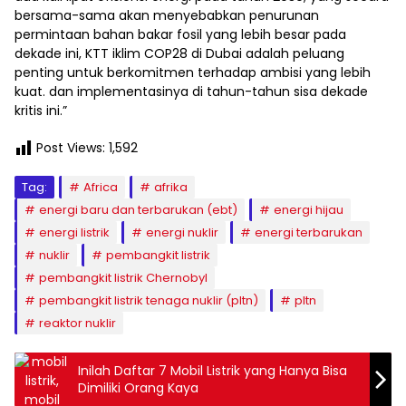
bersama-sama akan menyebabkan penurunan
permintaan bahan bakar fosil yang lebih besar pada
dekade ini, KTT iklim COP28 di Dubai adalah peluang
penting untuk berkomitmen terhadap ambisi yang lebih
kuat. dan implementasinya di tahun-tahun sisa dekade
kritis ini.”
Post Views:
1,592
Tag:
Africa
afrika
energi baru dan terbarukan (ebt)
energi hijau
energi listrik
energi nuklir
energi terbarukan
nuklir
pembangkit listrik
pembangkit listrik Chernobyl
pembangkit listrik tenaga nuklir (pltn)
pltn
reaktor nuklir
Inilah Daftar 7 Mobil Listrik yang Hanya Bisa
Dimiliki Orang Kaya