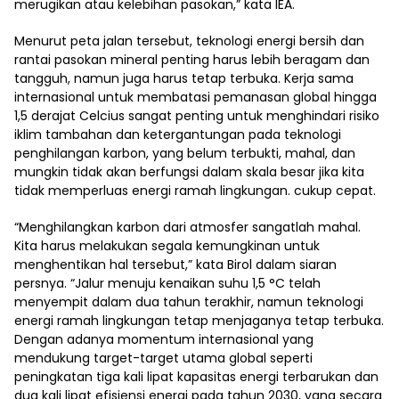
merugikan atau kelebihan pasokan,” kata IEA.
Menurut peta jalan tersebut, teknologi energi bersih dan
rantai pasokan mineral penting harus lebih beragam dan
tangguh, namun juga harus tetap terbuka. Kerja sama
internasional untuk membatasi pemanasan global hingga
1,5 derajat Celcius sangat penting untuk menghindari risiko
iklim tambahan dan ketergantungan pada teknologi
penghilangan karbon, yang belum terbukti, mahal, dan
mungkin tidak akan berfungsi dalam skala besar jika kita
tidak memperluas energi ramah lingkungan. cukup cepat.
“Menghilangkan karbon dari atmosfer sangatlah mahal.
Kita harus melakukan segala kemungkinan untuk
menghentikan hal tersebut,” kata Birol dalam siaran
persnya. “Jalur menuju kenaikan suhu 1,5 °C telah
menyempit dalam dua tahun terakhir, namun teknologi
energi ramah lingkungan tetap menjaganya tetap terbuka.
Dengan adanya momentum internasional yang
mendukung target-target utama global seperti
peningkatan tiga kali lipat kapasitas energi terbarukan dan
dua kali lipat efisiensi energi pada tahun 2030, yang secara