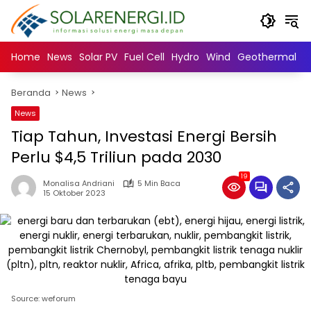
Langsung
ke
konten
Home
News
Solar PV
Fuel Cell
Hydro
Wind
Geothermal
N
Beranda
News
News
Tiap Tahun, Investasi Energi Bersih
Perlu $4,5 Triliun pada 2030
19
Monalisa Andriani
5 Min Baca
15 Oktober 2023
Source: weforum