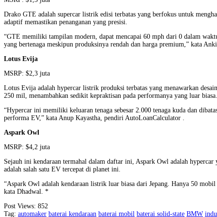
Drako GTE adalah supercar listrik edisi terbatas yang berfokus untuk mengha
adaptif memastikan penanganan yang presisi.
“GTE memiliki tampilan modern, dapat mencapai 60 mph dari 0 dalam waktu k
yang bertenaga meskipun produksinya rendah dan harga premium,” kata Ank
Lotus Evija
MSRP: $2,3 juta
Lotus Evija adalah hypercar listrik produksi terbatas yang menawarkan desa
250 mil, menambahkan sedikit kepraktisan pada performanya yang luar biasa
“Hypercar ini memiliki keluaran tenaga sebesar 2.000 tenaga kuda dan dibat
performa EV,” kata Anup Kayastha, pendiri AutoLoanCalculator .
Aspark Owl
MSRP: $4,2 juta
Sejauh ini kendaraan termahal dalam daftar ini, Aspark Owl adalah hyperc
adalah salah satu EV tercepat di planet ini.
“Aspark Owl adalah kendaraan listrik luar biasa dari Jepang. Hanya 50 mobil
kata Dhadwal. *
Post Views:
852
Tag:
automaker
baterai kendaraan
baterai mobil
baterai solid-state
BMW
indu