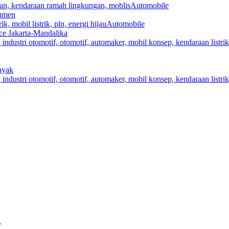
Automobile
sumen
Automobile
e Jakarta-Mandalika
nyak
…