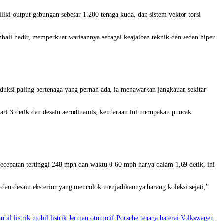
iki output gabungan sebesar 1.200 tenaga kuda, dan sistem vektor torsi
ali hadir, memperkuat warisannya sebagai keajaiban teknik dan sedan hiper
duksi paling bertenaga yang pernah ada, ia menawarkan jangkauan sekitar
ari 3 detik dan desain aerodinamis, kendaraan ini merupakan puncak
ecepatan tertinggi 248 mph dan waktu 0-60 mph hanya dalam 1,69 detik, ini
 dan desain eksterior yang mencolok menjadikannya barang koleksi sejati,”
obil listrik
mobil listrik Jerman
otomotif
Porsche
tenaga baterai
Volkswagen