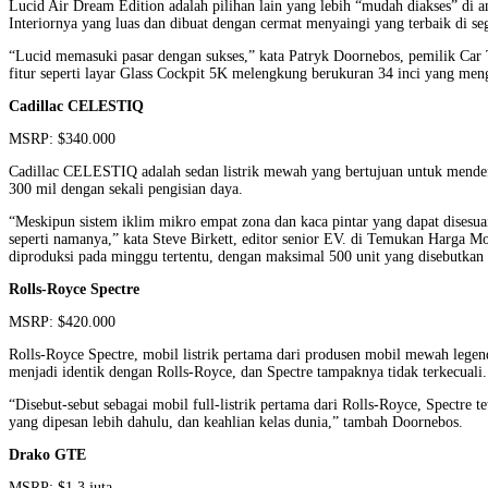
Lucid Air Dream Edition adalah pilihan lain yang lebih “mudah diakses” di 
Interiornya yang luas dan dibuat dengan cermat menyaingi yang terbaik di 
“Lucid memasuki pasar dengan sukses,” kata Patryk Doornebos, pemilik Car T
fitur seperti layar Glass Cockpit 5K melengkung berukuran 34 inci yang men
Cadillac CELESTIQ
MSRP: $340.000
Cadillac CELESTIQ adalah sedan listrik mewah yang bertujuan untuk mendefin
300 mil dengan sekali pengisian daya.
“Meskipun sistem iklim mikro empat zona dan kaca pintar yang dapat dises
seperti namanya,” kata Steve Birkett, editor senior EV. di Temukan Harga Mob
diproduksi pada minggu tertentu, dengan maksimal 500 unit yang disebutkan
Rolls-Royce Spectre
MSRP: $420.000
Rolls-Royce Spectre, mobil listrik pertama dari produsen mobil mewah lege
menjadi identik dengan Rolls-Royce, dan Spectre tampaknya tidak terkecuali.
“Disebut-sebut sebagai mobil full-listrik pertama dari Rolls-Royce, Spectr
yang dipesan lebih dahulu, dan keahlian kelas dunia,” tambah Doornebos.
Drako GTE
MSRP: $1,3 juta