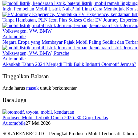
Ingin Pembelian Mobil Listrik Naik? Ini Lima Cara Membujuk Kon
Tanpa Hambatan, PLN Icon Plus Sukses Gelar EV Journey Experienc
Automobile
Negara Eropa yang Membayar Pajak Mobil Paling Sedikit dan Terba
Automobile
Akankah Tahun 2024 Menjadi Titik Balik Industri Otomotif Jerman?
Tinggalkan Balasan
Anda harus
masuk
untuk berkomentar.
Baca Juga
Produsen Mobil Terbaik Dunia 2026. 30 Grup Teratas
Automobile
27 Mei 2026
SOLARENERGI.ID – Peringkat Produsen Mobil Terlaris di Tahun