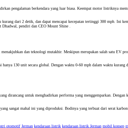
dirkan pengalaman berkendara yang luar biasa. Keempat motor listriknya memil
urang dari 2 detik, dan dapat mencapai kecepatan tertinggi 300 mph. Ini kemb
it Dhadwal, pendiri dan CEO Mount Shine .
in menakjubkan dan teknologi mutakhir. Meskipun merupakan salah satu EV pro
.
asi hanya 130 unit secara global. Dengan waktu 0-60 mph dalam waktu kurang d
ar yang dirancang untuk menghadirkan performa yang menggemparkan. Dengan k
 yang sangat mahal ini yang diproduksi. Bodinya yang terbuat dari serat karbon
stri otomotif
Jerman
kendaraan listrik
kendaraan listrik Jerman
mobil konsep
m