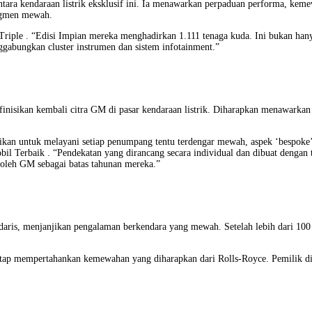
antara kendaraan listrik eksklusif ini. Ia menawarkan perpaduan performa, kem
segmen mewah.
riple . “Edisi Impian mereka menghadirkan 1.111 tenaga kuda. Ini bukan hanya
ggabungkan cluster instrumen dan sistem infotainment.”
isikan kembali citra GM di pasar kendaraan listrik. Diharapkan menawarkan t
uaikan untuk melayani setiap penumpang tentu terdengar mewah, aspek ‘bespo
il Terbaik . “Pendekatan yang dirancang secara individual dan dibuat dengan t
 oleh GM sebagai batas tahunan mereka.”
ndaris, menjanjikan pengalaman berkendara yang mewah. Setelah lebih dari 10
e tetap mempertahankan kemewahan yang diharapkan dari Rolls-Royce. Pemilik 