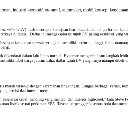
ctric vehicle
/EV) telah mencapai kemajuan luar biasa dalam hal performa, keme
terkaya di dunia . Daftar ini mengeksplorasi tujuh EV paling eksklusif yang ters
. Meskipun kendaraan mewah seringkali memiliki performa tinggi, fokus utama
 balap.
uk dikendarai dalam lalu lintas normal. Hypercar mengambil satu langkah lebi
ya memiliki label harga jutaan. Lihat daftar tujuh EV yang hanya mampu dibeli o
ris merek tersebut dengan keramahan lingkungan. Dengan berbagai varian, te
yang presisi dan interior mewah.
akselerasi cepat, handling yang mantap, dan interior high-zoot,” kata Steve 
gkauan listrik sesuai perkiraan EPA. Taycan berpenggerak semua roda dan men