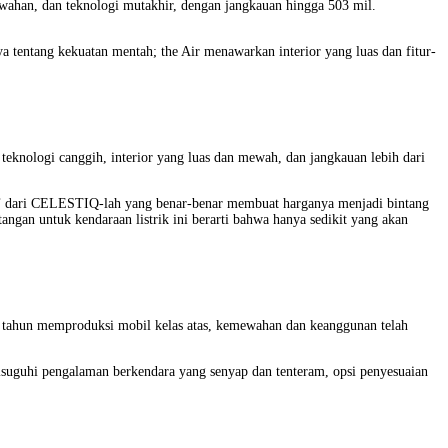
ewahan, dan teknologi mutakhir, dengan jangkauan hingga 503 mil.
 tentang kekuatan mentah; the Air menawarkan interior yang luas dan fitur-
eknologi canggih, interior yang luas dan mewah, dan jangkauan lebih dari
ke’ dari CELESTIQ-lah yang benar-benar membuat harganya menjadi bintang
angan untuk kendaraan listrik ini berarti bahwa hanya sedikit yang akan
0 tahun memproduksi mobil kelas atas, kemewahan dan keanggunan telah
disuguhi pengalaman berkendara yang senyap dan tenteram, opsi penyesuaian