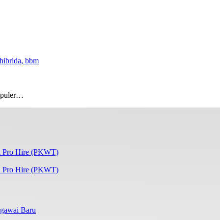
opuler…
 Pro Hire (PKWT)
gawai Baru