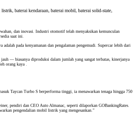
wahan, dan inovasi. Industri otomotif telah menyaksikan kemunculan
edia saat ini.
nya adalah pada kenyamanan dan pengalaman pengemudi. Supercar lebih dari
h jauh — biasanya diproduksi dalam jumlah yang sangat terbatas, kinerjanya
leh orang kaya .
rmasuk Taycan Turbo S berperforma tinggi, ia menawarkan tenaga hingga 750
Feiner, pendiri dan CEO Auto Almanac, seperti dilaporkan GOBankingRates.
awarkan pengendalian mobil listrik yang mengesankan.”