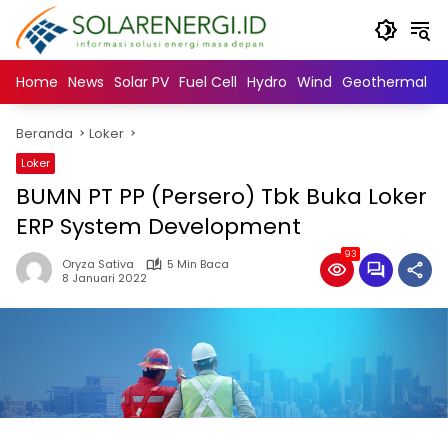
Langsung
ke
konten
Home
News
Solar PV
Fuel Cell
Hydro
Wind
Geothermal
N
Beranda
Loker
Loker
BUMN PT PP (Persero) Tbk Buka Loker
ERP System Development
93
Oryza Sativa
5 Min Baca
8 Januari 2022