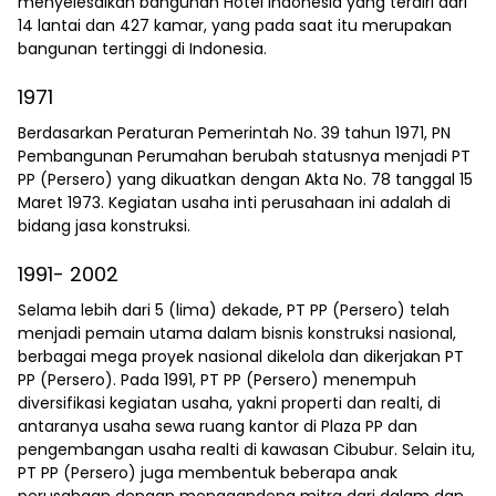
menyelesaikan bangunan Hotel Indonesia yang terdiri dari
14 lantai dan 427 kamar, yang pada saat itu merupakan
bangunan tertinggi di Indonesia.
1971
Berdasarkan Peraturan Pemerintah No. 39 tahun 1971, PN
Pembangunan Perumahan berubah statusnya menjadi PT
PP (Persero) yang dikuatkan dengan Akta No. 78 tanggal 15
Maret 1973. Kegiatan usaha inti perusahaan ini adalah di
bidang jasa konstruksi.
1991- 2002
Selama lebih dari 5 (lima) dekade, PT PP (Persero) telah
menjadi pemain utama dalam bisnis konstruksi nasional,
berbagai mega proyek nasional dikelola dan dikerjakan PT
PP (Persero). Pada 1991, PT PP (Persero) menempuh
diversifikasi kegiatan usaha, yakni properti dan realti, di
antaranya usaha sewa ruang kantor di Plaza PP dan
pengembangan usaha realti di kawasan Cibubur. Selain itu,
PT PP (Persero) juga membentuk beberapa anak
perusahaan dengan menggandeng mitra dari dalam dan