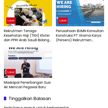
Loker
Loker
Rekrutmen Tenaga
Perusahaan BUMN Konsultan
Kesehatan Haji (TKH) Kloter
Konstruksi PT Virama Karya
dan PPIH Arab Saudi Bidang
(Persero) Rekrutmen
Kesehatan
Karyawan Baru
Loker
Maskapai Penerbangan Susi
Air Mencari Pegawai Baru
Tinggalkan Balasan
Anda harus
masuk
untuk berkomentar.