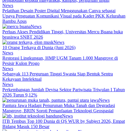
News
Pelatihan Desain Poster Digital Menggunakan Canva sebagai
Upaya Penguatan Komunikasi Visual pada Kader PKK Kelurahan
Bambu Apus
News
Perluas Akses Pendidikan Tinggi, Universitas Mercu Buana buka
beasiswa SNBT 2026
News
10 Orang Terkaya di Dunia (Juni 2026)
News
Restorasi Lingkungan, HMP UGM Tanam 1.000 Mangrove di
Pesisir Kulon Progo
News
Sebanyak 113 Perguruan Tinggi Swasta Siap Bentuk Sentra
Kekayaan Intelektual
News
Perkembangan Jumlah Devisa Sektor Pariwisata Triwulan I Tahun
2026 Turun 9,12%
News
Pantura Jawa Hadapi Penurunan Muka Tanah dan Degradasi
Mangrove, BRIN Soroti Pemanfaatan Teknologi Geospasial
News
ITB Tembus Top 100 Dunia di QS WUR by Subject 2026, Empat
Bidang Masuk 150 Besar