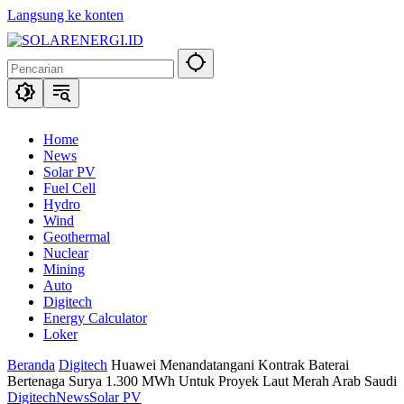
Langsung ke konten
Home
News
Solar PV
Fuel Cell
Hydro
Wind
Geothermal
Nuclear
Mining
Auto
Digitech
Energy Calculator
Loker
Beranda
Digitech
Huawei Menandatangani Kontrak Baterai
Bertenaga Surya 1.300 MWh Untuk Proyek Laut Merah Arab Saudi
Digitech
News
Solar PV