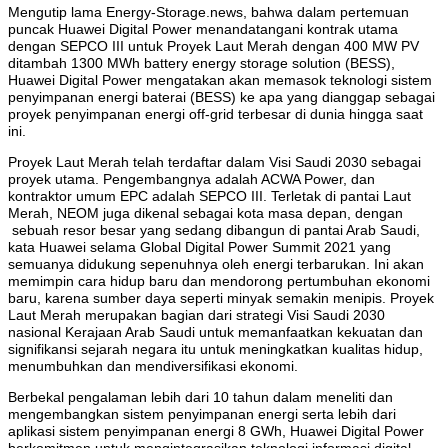
Mengutip lama Energy-Storage.news, bahwa dalam pertemuan
puncak Huawei Digital Power menandatangani kontrak utama
dengan SEPCO III untuk Proyek Laut Merah dengan 400 MW PV
ditambah 1300 MWh battery energy storage solution (BESS),
Huawei Digital Power mengatakan akan memasok teknologi sistem
penyimpanan energi baterai (BESS) ke apa yang dianggap sebagai
proyek penyimpanan energi off-grid terbesar di dunia hingga saat
ini.
Proyek Laut Merah telah terdaftar dalam Visi Saudi 2030 sebagai
proyek utama. Pengembangnya adalah ACWA Power, dan
kontraktor umum EPC adalah SEPCO III. Terletak di pantai Laut
Merah, NEOM juga dikenal sebagai kota masa depan, dengan
sebuah resor besar yang sedang dibangun di pantai Arab Saudi,
kata Huawei selama Global Digital Power Summit 2021 yang
semuanya didukung sepenuhnya oleh energi terbarukan. Ini akan
memimpin cara hidup baru dan mendorong pertumbuhan ekonomi
baru, karena sumber daya seperti minyak semakin menipis. Proyek
Laut Merah merupakan bagian dari strategi Visi Saudi 2030
nasional Kerajaan Arab Saudi untuk memanfaatkan kekuatan dan
signifikansi sejarah negara itu untuk meningkatkan kualitas hidup,
menumbuhkan dan mendiversifikasi ekonomi.
Berbekal pengalaman lebih dari 10 tahun dalam meneliti dan
mengembangkan sistem penyimpanan energi serta lebih dari
aplikasi sistem penyimpanan energi 8 GWh, Huawei Digital Power