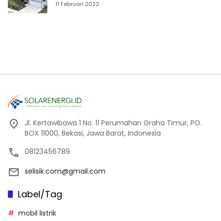
Hibah SEF
11 Februari 2022
Jl. Kertawibawa 1 No. 11 Perumahan Graha Timur, PO.
BOX 11000, Bekasi, Jawa Barat, Indonesia
08123456789
selisik.com@gmail.com
Label/Tag
mobil listrik