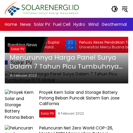
Langsung
ke
konten
Home
News
Solar PV
Fuel Cell
Hydro
Wind
Geothermal
N
iversity: Mayoritas Suplai
Perluas Akses Pendidikan Tinggi,
Breaking News
an dan Minuman Halal
Universitas Mercu Buana buka beasi
Solar PV
 Muslim Minoritas
SNBT 2026
Menurunnya Harga Panel Surya
Solar PV
Dalam 7 Tahun Picu Tumbuhnya
PLTS Global
15 Februari 2022
Proyek Kern Solar and Storage Battery
Potong Beban Puncak Sistem San Jose
California
Solar PV
8 Februari 2022
Peluncuran Net Zero World COP-26,