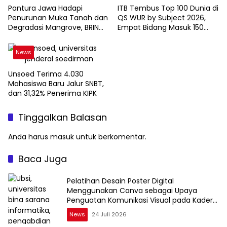
Pantura Jawa Hadapi
ITB Tembus Top 100 Dunia di
Penurunan Muka Tanah dan
QS WUR by Subject 2026,
Degradasi Mangrove, BRIN
Empat Bidang Masuk 150
Soroti Pemanfaatan
Besar
Teknologi Geospasial
News
Unsoed Terima 4.030
Mahasiswa Baru Jalur SNBT,
dan 31,32% Penerima KIPK
Tinggalkan Balasan
Anda harus
masuk
untuk berkomentar.
Baca Juga
Pelatihan Desain Poster Digital
Menggunakan Canva sebagai Upaya
Penguatan Komunikasi Visual pada Kader
PKK Kelurahan Bambu Apus
News
24 Juli 2026