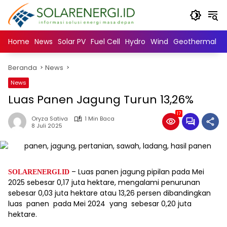
Langsung
ke
konten
Home
News
Solar PV
Fuel Cell
Hydro
Wind
Geothermal
N
Beranda
News
News
Luas Panen Jagung Turun 13,26%
17
Oryza Sativa
1 Min Baca
8 Juli 2025
– Luas panen jagung pipilan pada Mei
SOLARENERGI.ID
2025 sebesar 0,17 juta hektare, mengalami penurunan
sebesar 0,03 juta hektare atau 13,26 persen dibandingkan
luas panen pada Mei 2024 yang sebesar 0,20 juta
hektare.