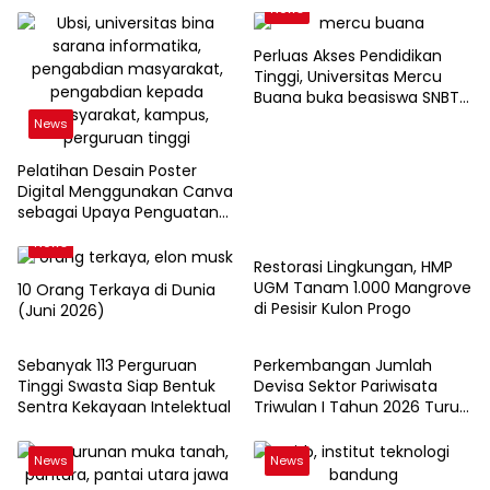
News
Perluas Akses Pendidikan
Tinggi, Universitas Mercu
Buana buka beasiswa SNBT
2026
News
Pelatihan Desain Poster
Digital Menggunakan Canva
sebagai Upaya Penguatan
News
Komunikasi Visual pada
News
Kader PKK Kelurahan Bambu
Restorasi Lingkungan, HMP
Apus
UGM Tanam 1.000 Mangrove
10 Orang Terkaya di Dunia
di Pesisir Kulon Progo
(Juni 2026)
News
News
Sebanyak 113 Perguruan
Perkembangan Jumlah
Tinggi Swasta Siap Bentuk
Devisa Sektor Pariwisata
Sentra Kekayaan Intelektual
Triwulan I Tahun 2026 Turun
9,12%
News
News