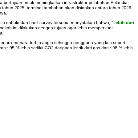
a bertujuan untuk meningkatkan infrastruktur pelabuhan Polandia
a tahun 2025, terminal tambahan akan disiapkan antara tahun 2026-
nya.
bih dahulu dan hasil survey tersebut menyatakan bahwa,
“
le
bih dari
gkah ini dilakukan dengan tujuan agar lebih memperkuat
ai.
enara-menara turbin angin sehingga pengguna yang lain seperti
kan ~95 % lebih sedikit CO2 daripada listrik dari gas dan ~98 % lebih