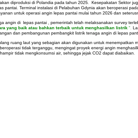
akan diproduksi di Polandia pada tahun 2025. Kesepakatan Sektor jug
 pantai. Terminal instalasi di Pelabuhan Gdynia akan beroperasi pad
yanan untuk operasi angin lepas pantai mulai tahun 2026 dan seterus
angin di lepas pantai , pemerintah telah melaksanakan survey terle
ra yang baik atau bahkan terbaik untuk menghasilkan listrik
“.
Lan
an dan pembangunan pembangkit listrik tenaga angin di lepas pant
ulang ruang laut yang sebagian akan digunakan untuk menempatkan m
but beroperasi tidak terganggu, mengingat proyek energi angin menghasil
 hampir tidak mengkonsumsi air, sehingga jejak CO2 dapat diabaikan.