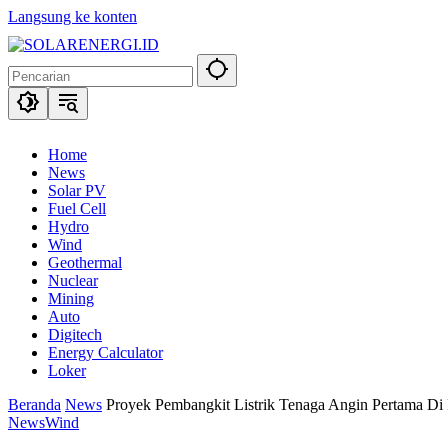
Langsung ke konten
Home
News
Solar PV
Fuel Cell
Hydro
Wind
Geothermal
Nuclear
Mining
Auto
Digitech
Energy Calculator
Loker
Beranda
News
Proyek Pembangkit Listrik Tenaga Angin Pertama Di 
News
Wind