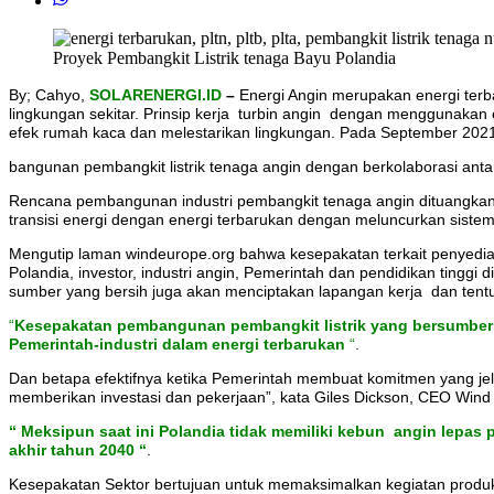
Proyek Pembangkit Listrik tenaga Bayu Polandia
By; Cahyo,
SOLARENERGI.ID
–
Energi Angin merupakan energi terb
lingkungan sekitar. Prinsip kerja turbin angin dengan menggunakan e
efek rumah kaca dan melestarikan lingkungan. Pada September 2021
bangunan pembangkit listrik tenaga angin dengan berkolaborasi anta
Rencana pembangunan industri pembangkit tenaga angin dituangka
transisi energi dengan energi terbarukan dengan meluncurkan sistem 
Mengutip laman windeurope.org bahwa kesepakatan terkait penyediaan
Polandia, investor, industri angin, Pemerintah dan pendidikan tinggi 
sumber yang bersih juga akan menciptakan lapangan kerja dan ten
“
Kesepakatan
pembangunan pembangkit listrik yang bersumber
Pemerintah-industri dalam energi terbarukan
“
.
Dan betapa efektifnya ketika Pemerintah membuat komitmen yang jel
memberikan investasi dan pekerjaan”, kata Giles Dickson, CEO Wind
“ Meksipun saat ini
Polandia tidak memiliki
kebun
angin lepas 
akhir tahun 2040
“
.
Kesepakatan Sektor bertujuan untuk memaksimalkan kegiatan produksi