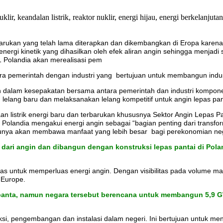
arukan yang telah lama diterapkan dan dikembangkan di Eropa karena 
nergi kinetik yang dihasilkan oleh efek aliran angin sehingga menjad
 Polandia akan merealisasi pem
ra pemerintah dengan industri yang bertujuan untuk membangun indust
n dalam kesepakatan bersama antara pemerintah dan industri kompo
lelang baru dan melaksanakan lelang kompetitif untuk angin lepas pan
 listrik energi baru dan terbarukan khususnya Sektor Angin Lepas Pa
di Polandia mengakui energi angin sebagai “bagian penting dari transfo
tunya akan membawa manfaat yang lebih besar bagi perekonomian ne
 dari angin dan dibangun dengan konstruksi lepas
pantai di Pola
as untuk memperluas energi angin. Dengan visibilitas pada volume m
 Europe.
panta
, n
amun negara tersebut berencana untuk membangun 5,9 GW
, pengembangan dan instalasi dalam negeri. Ini bertujuan untuk mend