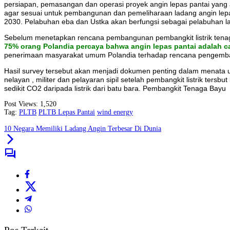
persiapan, pemasangan dan operasi proyek angin lepas pantai yang 
agar sesuai untuk pembangunan dan pemeliharaan ladang angin lepas
2030. Pelabuhan eba dan Ustka akan berfungsi sebagai pelabuhan la
Sebelum menetapkan rencana pembangunan pembangkit listrik tenaga 
75% orang Polandia percaya bahwa angin lepas pantai adalah ca
penerimaan masyarakat umum Polandia terhadap rencana pengembang
Hasil survey tersebut akan menjadi dokumen penting dalam menata 
nelayan , militer dan pelayaran sipil setelah pembangkit listrik ters
sedikit CO2 daripada listrik dari batu bara. Pembangkit Tenaga Bayu
Post Views:
1,520
Tag:
PLTB
PLTB Lepas Pantai
wind energy
10 Negara Memiliki Ladang Angin Terbesar Di Dunia