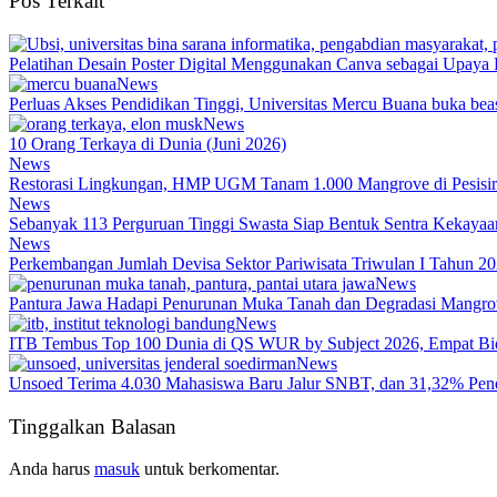
Pos Terkait
Pelatihan Desain Poster Digital Menggunakan Canva sebagai Upay
News
Perluas Akses Pendidikan Tinggi, Universitas Mercu Buana buka b
News
10 Orang Terkaya di Dunia (Juni 2026)
News
Restorasi Lingkungan, HMP UGM Tanam 1.000 Mangrove di Pesisir
News
Sebanyak 113 Perguruan Tinggi Swasta Siap Bentuk Sentra Kekayaan
News
Perkembangan Jumlah Devisa Sektor Pariwisata Triwulan I Tahun 2
News
Pantura Jawa Hadapi Penurunan Muka Tanah dan Degradasi Mangrov
News
ITB Tembus Top 100 Dunia di QS WUR by Subject 2026, Empat Bi
News
Unsoed Terima 4.030 Mahasiswa Baru Jalur SNBT, dan 31,32% Pe
Tinggalkan Balasan
Anda harus
masuk
untuk berkomentar.