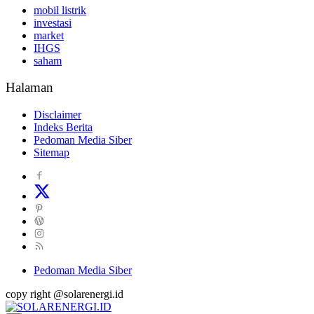
mobil listrik
investasi
market
IHGS
saham
Halaman
Disclaimer
Indeks Berita
Pedoman Media Siber
Sitemap
Pedoman Media Siber
copy right @solarenergi.id