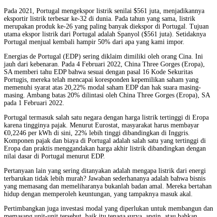
Pada 2021, Portugal mengekspor listrik senilai $561 juta, menjadikannya
eksportir listrik terbesar ke-32 di dunia. Pada tahun yang sama, listrik
merupakan produk ke-26 yang paling banyak diekspor di Portugal. Tujuan
utama ekspor listrik dari Portugal adalah Spanyol ($561 juta). Setidaknya
Portugal menjual kembali hampir 50% dari apa yang kami impor.
Energias de Portugal (EDP) ​​sering diklaim dimiliki oleh orang Cina. Ini
jauh dari kebenaran. Pada 4 Februari 2022, China Three Gorges (Eropa),
SA memberi tahu EDP bahwa sesuai dengan pasal 16 Kode Sekuritas
Portugis, mereka telah mencapai koresponden kepemilikan saham yang
memenuhi syarat atas 20,22% modal saham EDP dan hak suara masing-
masing. Ambang batas 20% dilintasi oleh China Three Gorges (Eropa), SA
pada 1 Februari 2022.
Portugal termasuk salah satu negara dengan harga listrik tertinggi di Eropa
karena tingginya pajak. Menurut Eurostat, masyarakat harus membayar
€0,2246 per kWh di sini, 22% lebih tinggi dibandingkan di Inggris.
Komponen pajak dan biaya di Portugal adalah salah satu yang tertinggi di
Eropa dan praktis menggandakan harga akhir listrik dibandingkan dengan
nilai dasar di Portugal menurut EDP.
Pertanyaan lain yang sering ditanyakan adalah mengapa listrik dari energi
terbarukan tidak lebih murah? Jawaban sederhananya adalah bahwa bisnis
yang memasang dan memeliharanya bukanlah badan amal. Mereka bertahan
hidup dengan memperoleh keuntungan, yang tampaknya masuk akal.
Pertimbangkan juga investasi modal yang diperlukan untuk membangun dan
memasang unit-unit tersebut, baik itu tenaga surya, angin, atau bahkan