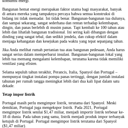
konsumsi energi.
Bangunan hemat energi merupakan faktor utama bagi masyarakat, banyak
di antara mereka yang tampaknya percaya bahwa semua konstruksi di
bidang ini tidak memadai. Ini tidak benar. Bangunan-bangunan tua dulunya,
dan sampai sekarang, sangat sederhana dan rentan terhadap kelembapan,
dingin, dan panas berlebih di musim panas. Tapi kembali ke 100 tahun atau
lebih dan lihatlah bangunan tradisional. Ini sering kali dibangun dengan
dinding yang sangat tebal, dan sedikit jendela, dan cukup efektif dalam
menjaga kehangatan dan kesejukan pada waktu yang tepat sepanjang tahun.
Jika Anda melihat rumah pertanian tua atau bangunan pedesaan, Anda harus
sangat serius dalam memperbarui insulasi. Bangunan-bangunan lokal yang
lebih tua memang mengalami kelembapan, terutama karena tidak memiliki
ventilasi yang efisien.
Selama sepuluh tahun terakhir, Perancis, Italia, Spanyol dan Portugal –
mempunyai tingkat instalasi pompa panas tertinggi, dengan jumlah instalasi
tahunan per rumah tangga meningkat lebih dari dua kali lipat dalam satu
dekade.
Tetap impor listrik
Portugal masih perlu mengimpor listrik, terutama dari Spanyol. Meski
demikian, Portugal juga mengekspor listrik. Pada 2021, Portugal
mengimpor listrik senilai $1,47 miliar, menjadi importir listrik terbesar ke-
18 di dunia. Pada tahun yang sama, listrik menjadi produk impor terbanyak
ketujuh di Portugal. Portugal mengimpor listrik terutama dari Spanyol
($1,47 miliar).