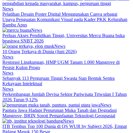
News
Pelatihan Desain Poster Digital Menggunakan Canva sebagai
Upaya Penguatan Komunikasi Visual pada Kader PKK Kelurahan
Bambu Apus
News
Perluas Akses Pendidikan Tinggi, Universitas Mercu Buana buka
beasiswa SNBT 2026
News
10 Orang Terkaya di Dunia (Juni 2026)
News
Restorasi Lingkungan, HMP UGM Tanam 1.000 Mangrove di
Pesisir Kulon Progo
News
Sebanyak 113 Perguruan Tinggi Swasta Siap Bentuk Sentra
Kekayaan Intelektual
News
Perkembangan Jumlah Devisa Sektor Pariwisata Triwulan I Tahun
2026 Turun 9,12%
News
Pantura Jawa Hadapi Penurunan Muka Tanah dan Degradasi
Mangrove, BRIN Soroti Pemanfaatan Teknologi Geospasial
News
ITB Tembus Top 100 Dunia di QS WUR by Subject 2026, Empat
Bidang Masuk 150 Besar