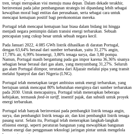
tren, tetapi merupakan visi menuju masa depan. Dalam dekade terakhir,
berinvestasi pada jalur pembangunan strategis ini dipandang lebih sebagai
kewajiban moral bagi entitas dan perusahaan, serta sebagai cara untuk
mencapai kemajuan positif bagi perekonomian mereka.
Portugal telah mencapai kemajuan luar biasa dalam bidang ini hingga
menjadi negara pemimpin dalam transisi energi terbarukan. Sebuah
pencapaian yang cukup besar untuk sebuah negara kecil.
Pada Januari 2022, 4.085 GWh listrik dihasilkan di daratan Portugal,
dengan 63,64% berasal dari sumber terbarukan, yaitu 31,27% angin,
17,78% air, 6,99% bioenergi, 3,80% tenaga surya, dan 3,80 pompa.
Namun, Portugal masih bergantung pada gas impor karena 36,36% sisanya
sebagian besar berasal dari gas alam, yang menyumbang 31,27%. Seluruh
gas alam Portugal diimpor, terutama dari Aljazair melalui pipa yang transit
melalui Spanyol dan dari Nigeria (LNG).
Portugal telah menetapkan target ambisius untuk energi terbarukan, yang
bertujuan untuk mencapai 80% kebutuhan energinya dari sumber terbarukan
pada 2030. Untuk mencapainya, Portugal telah menerapkan beberapa
kebijakan, termasuk
feed-in tariff
, insentif pajak, dan subsidi untuk proyek
energi terbarukan.
Portugal telah banyak berinvestasi pada pembangkit listrik tenaga angin,
surya, dan pembangkit listrik tenaga air, dan kini pembangkit listrik tenaga
pasang surut. Selain itu, Portugal telah menerapkan langkah-langkah
efisiensi energi, seperti peraturan bangunan yang mewajibkan bangunan
hemat energi dan penggunaan teknologi jaringan pintar untuk mengelola