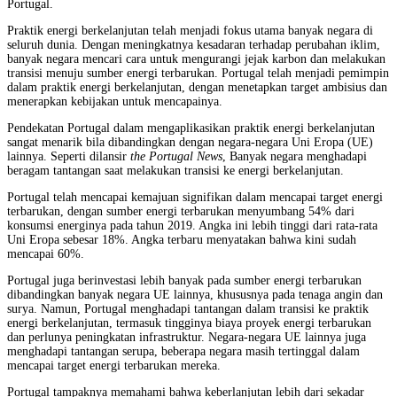
Portugal.
Praktik energi berkelanjutan telah menjadi fokus utama banyak negara di
seluruh dunia. Dengan meningkatnya kesadaran terhadap perubahan iklim,
banyak negara mencari cara untuk mengurangi jejak karbon dan melakukan
transisi menuju sumber energi terbarukan. Portugal telah menjadi pemimpin
dalam praktik energi berkelanjutan, dengan menetapkan target ambisius dan
menerapkan kebijakan untuk mencapainya.
Pendekatan Portugal dalam mengaplikasikan praktik energi berkelanjutan
sangat menarik bila dibandingkan dengan negara-negara Uni Eropa (UE)
lainnya. Seperti dilansir
the Portugal News
, Banyak negara menghadapi
beragam tantangan saat melakukan transisi ke energi berkelanjutan.
Portugal telah mencapai kemajuan signifikan dalam mencapai target energi
terbarukan, dengan sumber energi terbarukan menyumbang 54% dari
konsumsi energinya pada tahun 2019. Angka ini lebih tinggi dari rata-rata
Uni Eropa sebesar 18%. Angka terbaru menyatakan bahwa kini sudah
mencapai 60%.
Portugal juga berinvestasi lebih banyak pada sumber energi terbarukan
dibandingkan banyak negara UE lainnya, khususnya pada tenaga angin dan
surya. Namun, Portugal menghadapi tantangan dalam transisi ke praktik
energi berkelanjutan, termasuk tingginya biaya proyek energi terbarukan
dan perlunya peningkatan infrastruktur. Negara-negara UE lainnya juga
menghadapi tantangan serupa, beberapa negara masih tertinggal dalam
mencapai target energi terbarukan mereka.
Portugal tampaknya memahami bahwa keberlanjutan lebih dari sekadar