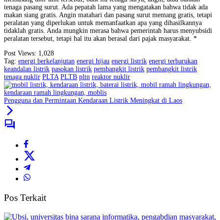
tenaga pasang surut. Ada pepatah lama yang mengatakan bahwa tidak ada
makan siang gratis. Angin matahari dan pasang surut memang gratis, tetapi
peralatan yang diperlukan untuk memanfaatkan apa yang dihasilkannya
tidaklah gratis. Anda mungkin merasa bahwa pemerintah harus menyubsidi
peralatan tersebut, tetapi hal itu akan berasal dari pajak masyarakat. *
Post Views:
1,028
Tag:
energi berkelanjutan
energi hijau
energi listrik
energi terbarukan
keandalan listrik
pasokan listrik
pembangkit listrik
pembangkit listrik
tenaga nuklir
PLTA
PLTB
pltn
reaktor nuklir
Pengguna dan Permintaan Kendaraan Listrik Meningkat di Laos
Pos Terkait