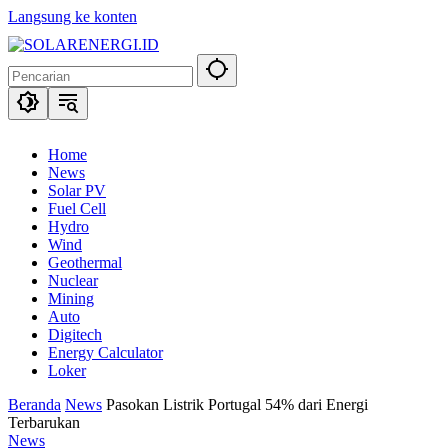
Langsung ke konten
Home
News
Solar PV
Fuel Cell
Hydro
Wind
Geothermal
Nuclear
Mining
Auto
Digitech
Energy Calculator
Loker
Beranda
News
Pasokan Listrik Portugal 54% dari Energi
Terbarukan
News