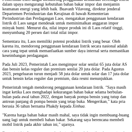
dalam upaya mengurangi kebutuhan bahan bakar impor dan menjamin
keamanan energi yang lebih baik. Buavanh Vilavong, direktur jenderal
Departemen Perindustrian dan Kerajinan di bawah Kementerian
Perindustrian dan Perdagangan Laos, mengatakan penggunaan kendaraan
listrik di Laos sangat mendesak untuk meminimalkan anggaran impor
minyak bumi. Menurut dia, nilai impor produk ini di Laos relatif tinggi,
menyumbang 20 persen dari total nilai impor.
Sementara itu, Laos memiliki potensi produksi listrik yang besar. Oleh
karena itu, mendorong penggunaan kendaraan listrik secara nasional adalah
cara yang tepat untuk memanfaatkan sumber daya internal serta memastikan
keseimbangan perdagangan.
Pada Juli 2023, Pemerintah Laos mengimpor solar senilai 65 juta dolar AS
dan bensin kelas reguler dan premium senilai 20 juta dolar. Pada Agustus
2023, pengeluaran turun menjadi 58 juta dolar untuk solar dan 17 juta dolar
untuk bensin kelas reguler dan premium, data resmi menunjukkan.
Pemerintah tengah mendorong penggunaan kendaraan listrik. “Saya masih
ingat ketika Laos menghadapi kekurangan bahan bakar selama berbulan-
bulan pada awal tahun 2022, dengan banyak pompa bensin yang tutup dan
antrean panjang di pompa bensin yang tetap buka. Mengerikan,” kata pria
berusia 36 tahun bernama Phakdy kepada
Xinhua
.
“Karena harga bahan bakar masih mahal, saya tidak ingin membuang-buang
uang lagi untuk membeli bahan bakar. Sekarang saya berencana membeli
mobil listrik pada akhir tahun ini,” ujarnya.