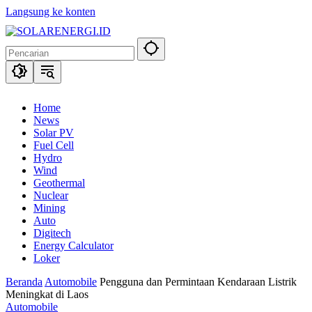
Langsung ke konten
Home
News
Solar PV
Fuel Cell
Hydro
Wind
Geothermal
Nuclear
Mining
Auto
Digitech
Energy Calculator
Loker
Beranda
Automobile
Pengguna dan Permintaan Kendaraan Listrik
Meningkat di Laos
Automobile