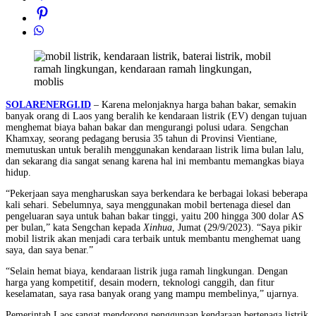
SOLARENERGI.ID
– Karena melonjaknya harga bahan bakar, semakin
banyak orang di Laos yang beralih ke kendaraan listrik (EV) dengan tujuan
menghemat biaya bahan bakar dan mengurangi polusi udara. Sengchan
Khamxay, seorang pedagang berusia 35 tahun di Provinsi Vientiane,
memutuskan untuk beralih menggunakan kendaraan listrik lima bulan lalu,
dan sekarang dia sangat senang karena hal ini membantu memangkas biaya
hidup.
“Pekerjaan saya mengharuskan saya berkendara ke berbagai lokasi beberapa
kali sehari. Sebelumnya, saya menggunakan mobil bertenaga diesel dan
pengeluaran saya untuk bahan bakar tinggi, yaitu 200 hingga 300 dolar AS
per bulan,” kata Sengchan kepada
Xinhua
, Jumat (29/9/2023). “Saya pikir
mobil listrik akan menjadi cara terbaik untuk membantu menghemat uang
saya, dan saya benar.”
“Selain hemat biaya, kendaraan listrik juga ramah lingkungan. Dengan
harga yang kompetitif, desain modern, teknologi canggih, dan fitur
keselamatan, saya rasa banyak orang yang mampu membelinya,” ujarnya.
Pemerintah Laos sangat mendorong penggunaan kendaraan bertenaga listrik