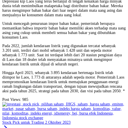
Depresiasi kip Laos yang terus berlanjut di tengah kenaikan harga minyak
dunia telah menimbulkan malapetaka bagi distributor bahan bakar. Mereka
harus mengimpor bahan bakar dari luar negeri dalam mata uang asing dan
menjualnya ke konsumen dalam mata uang lokal.
Untuk mencegah penurunan impor bahan bakar, pemerintah berupaya
memastikan bahwa importir bahan bakar memiliki akses terhadap mata uang
asing yang cukup untuk membeli semua bahan bakar yang dibutuhkan
konsumen Laos.
Pada 2022, jumlah kendaraan listrik yang digunakan tercatat sebanyak
3.201 unit, terdiri dari mobil sebanyak 1.428 unit dan sepeda motor
sebanyak 1.773 unit. Saat ini terdapat lebih dari 20 stasiun pengisian daya
di Laos dan 18 dealer telah menyatakan minatnya untuk mengimpor
kendaraan listrik untuk dijual di seluruh negeri.
Hingga April 2023, sebanyak 3.895 kendaraan bertenaga listrik telah
diimpor ke Laos, 1.773 di antaranya adalah sepeda motor. Pemerintah Laos
mempromosikan kendaraan listrik untuk memajukan penggunaan energi
ramah lingkungan dalam transportasi, dengan tujuan mewujudkan rencana
aksi pada tahun 2025, strategi pada tahun 2030, dan visi pada tahun 2050. *
Post Views:
985
Stock Pick untuk Trading 2 Oktober 2023