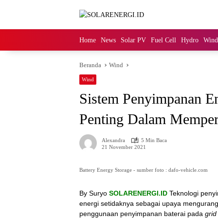
Langsung
ke
konten
Home
News
Solar PV
Fuel Cell
Hydro
Wind
Beranda
Wind
Wind
Sistem Penyimpanan En
Penting Dalam Memperc
Alexandra
5 Min Baca
21 November 2021
Battery Energy Storage - sumber foto : dafo-vehicle.com
By Suryo
SOLARENERGI.ID
Teknologi penyi
energi setidaknya sebagai upaya mengurang
penggunaan penyimpanan baterai pada
grid