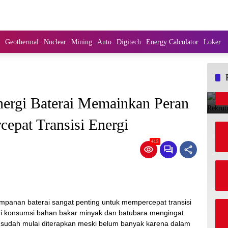
Geothermal
Nuclear
Mining
Auto
Digitech
Energy Calculator
Loker
ergi Baterai Memainkan Peran
epat Transisi Energi
413
mpanan baterai sangat penting untuk mempercepat transisi
i konsumsi bahan bakar minyak dan batubara mengingat
sudah mulai diterapkan meski belum banyak karena dalam