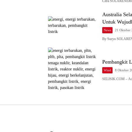
Citra SOLARENERGI.
Australia Sel
Untuk Wujudk
News
21 Oktober
By Suryo SOLARENE
Pembangkit Li
Wind
8 Oktober 
SELISIK.COM – Ada 