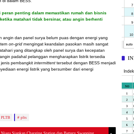
 di dalam BESS.
i peran penting dalam memastikan rumah dan bisnis
ketika matahari tidak bersinar, atau angin berhenti
rbin angin dan panel surya belum puas dengan energi yang
istem
on-grid
mengingat keandalan pasokan masih sangat
tahari yang ditangkap oleh panel surya dan kecepatan
angin padahal pelanggan mengharapkan listrik tersedia
I
a jenis pembangkit
intermittent
tersebut dengan BESS menjadi
diaan energi listrik yang bersumber dari energi
PLTB
plts
 Niaga Siapkan Charging Station dan Battery Swapping