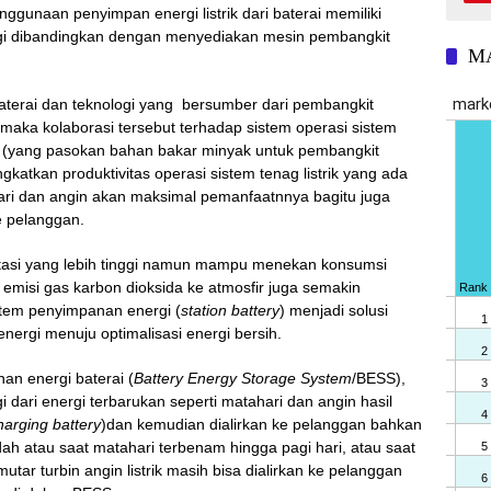
nggunaan penyimpan energi listrik dari baterai memiliki
nggi dibandingkan dengan menyediakan mesin pembangkit
M
aterai dan teknologi yang bersumber dari pembangkit
 maka kolaborasi tersebut terhadap sistem operasi sistem
(yang pasokan bahan bakar minyak untuk pembangkit
katkan produktivitas operasi sistem tenag listrik yang ada
ri dan angin akan maksimal pemanfaatnnya bagitu juga
e pelanggan.
tasi yang lebih tinggi namun mampu menekan konsumsi
emisi gas karbon dioksida ke atmosfir juga semakin
tem penyimpanan energi (
station battery
) menjadi solusi
nergi menuju optimalisasi energi bersih.
an energi baterai (
Battery Energy Storage System
/BESS),
dari energi terbarukan seperti matahari dan angin hasil
harging battery
)dan kemudian dialirkan ke pelanggan bahkan
dah atau saat matahari terbenam hingga pagi hari, atau saat
tar turbin angin listrik masih bisa dialirkan ke pelanggan