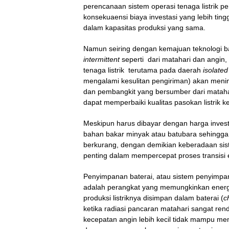
perencanaan sistem operasi tenaga listrik pe
konsekuaensi biaya investasi yang lebih ti
dalam kapasitas produksi yang sama.
Namun seiring dengan kemajuan teknologi b
intermittent
seperti dari matahari dan angin,
tenaga listrik terutama pada daerah
isolated
mengalami kesulitan pengiriman) akan mening
dan pembangkit yang bersumber dari mataha
dapat memperbaiki kualitas pasokan listrik k
Meskipun harus dibayar dengan harga inves
bahan bakar minyak atau batubara sehingga 
berkurang, dengan demikian keberadaan sis
penting dalam mempercepat proses transisi e
Penyimpanan baterai, atau sistem penyimpan
adalah perangkat yang memungkinkan energi 
produksi listriknya disimpan dalam baterai (
c
ketika radiasi pancaran matahari sangat ren
kecepatan angin lebih kecil tidak mampu memu