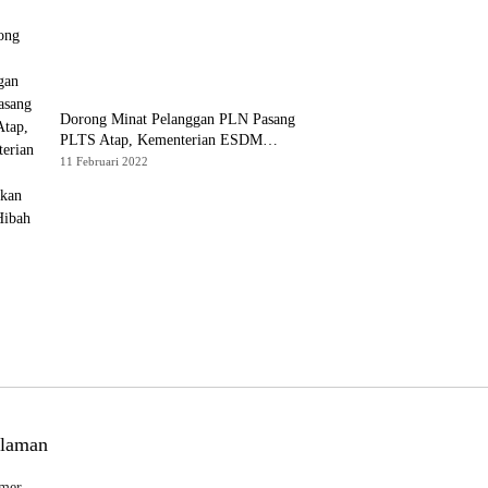
Dorong Minat Pelanggan PLN Pasang
PLTS Atap, Kementerian ESDM
Luncurkan Paket Hibah SEF
11 Februari 2022
laman
imer