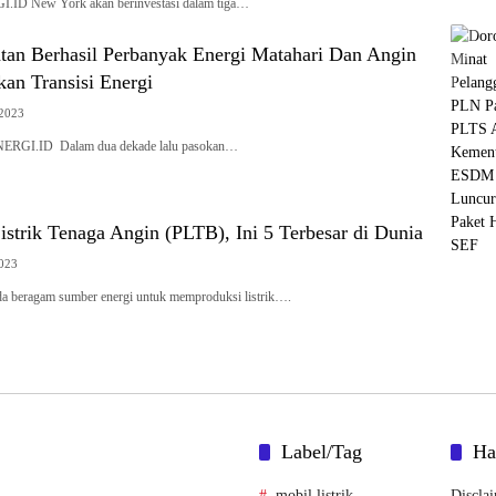
ID New York akan berinvestasi dalam tiga…
atan Berhasil Perbanyak Energi Matahari Dan Angin
an Transisi Energi
 2023
RGI.ID Dalam dua dekade lalu pasokan…
strik Tenaga Angin (PLTB), Ini 5 Terbesar di Dunia
2023
beragam sumber energi untuk memproduksi listrik….
Label/Tag
Ha
mobil listrik
Discla