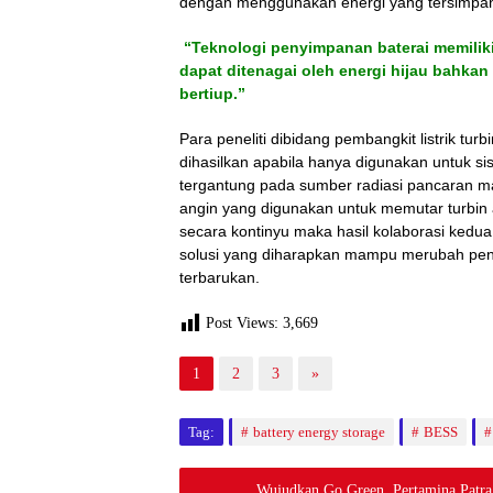
dengan menggunakan energi yang tersimpan
“
Teknologi penyimpanan baterai memilik
dapat ditenagai oleh energi hijau bahkan 
bertiup.
”
Para peneliti dibidang pembangkit listrik tu
dihasilkan apabila hanya digunakan untuk s
tergantung pada sumber radiasi pancaran ma
angin yang digunakan untuk memutar turbin 
secara kontinyu maka hasil kolaborasi kedu
solusi yang diharapkan mampu merubah penye
terbarukan.
Post Views:
3,669
1
2
3
»
Tag:
battery energy storage
BESS
Wujudkan Go Green, Pertamina Patra