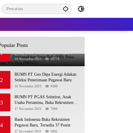
Popular Posts
BUMN PT Pembangkitan Jawa-Bali
1
(PJB) Buka Rekrutmen Pro Hire
(PKWT)
19 November 2021
28774
BUMN PT Geo Dipa Energi Adakan
2
Seleksi Penerimaan Pegawai Baru
16 November 2021
9388
BUMN PT PGAS Solution, Anak
3
Usaha Pertamina, Buka Rekrutmen
Pegawai Baru
17 November 2021
7860
Bank Indonesia Buka Rekrutmen
4
Pegawai Baru, Tersedia 37 Posisi
17 November 2021
5692