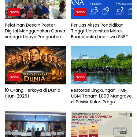
News
News
Pelatihan Desain Poster
Perluas Akses Pendidikan
Digital Menggunakan Canva
Tinggi, Universitas Mercu
sebagai Upaya Penguatan
Buana buka beasiswa SNBT
Komunikasi Visual pada
2026
Kader PKK Kelurahan Bambu
Apus
News
News
10 Orang Terkaya di Dunia
Restorasi Lingkungan, HMP
(Juni 2026)
UGM Tanam 1.000 Mangrove
di Pesisir Kulon Progo