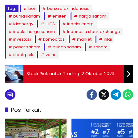
Tag:
bei
bursa efek Indonesia
bursa saham
emiten
harga saham
idxenergy
IHGS
indeks energi
indeks harga saham
Indonesia stock exchange
investasi
komoditas
market
nilai
pasar saham
pilihan saham
saham
stock pick
value
Stock Pick untuk Trading 12 Oktober 2023
Pos Terkait