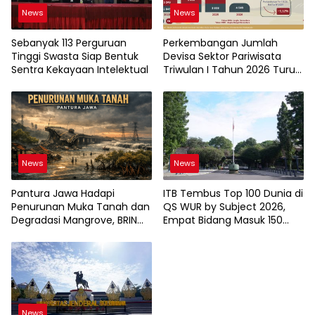
News
News
Sebanyak 113 Perguruan
Perkembangan Jumlah
Tinggi Swasta Siap Bentuk
Devisa Sektor Pariwisata
Sentra Kekayaan Intelektual
Triwulan I Tahun 2026 Turun
9,12%
News
News
Pantura Jawa Hadapi
ITB Tembus Top 100 Dunia di
Penurunan Muka Tanah dan
QS WUR by Subject 2026,
Degradasi Mangrove, BRIN
Empat Bidang Masuk 150
Soroti Pemanfaatan
Besar
Teknologi Geospasial
News