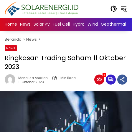
Langsung
ke
konten
Home
News
Solar PV
Fuel Cell
Hydro
Wind
Geothermal
N
Beranda
News
News
Ringkasan Trading Saham 11 Oktober
2023
3
Monalisa Andriani
1 Min Baca
11 Oktober 2023