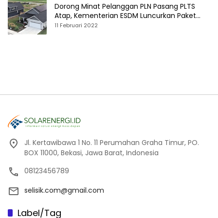
Dorong Minat Pelanggan PLN Pasang PLTS
Atap, Kementerian ESDM Luncurkan Paket
Hibah SEF
11 Februari 2022
Jl. Kertawibawa 1 No. 11 Perumahan Graha Timur, PO.
BOX 11000, Bekasi, Jawa Barat, Indonesia
08123456789
selisik.com@gmail.com
Label/Tag