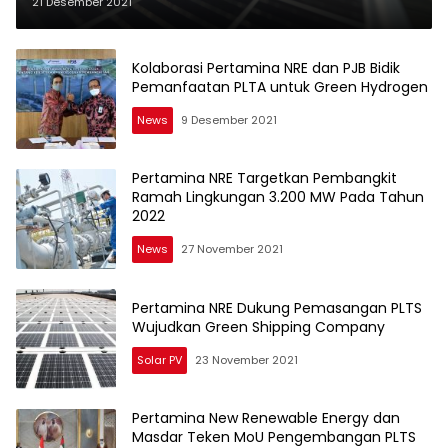
PLTS Atap di Tahun 2022
21 Desember 2021
Kolaborasi Pertamina NRE dan PJB Bidik
Pemanfaatan PLTA untuk Green Hydrogen
News
9 Desember 2021
Pertamina NRE Targetkan Pembangkit
Ramah Lingkungan 3.200 MW Pada Tahun
2022
News
27 November 2021
Pertamina NRE Dukung Pemasangan PLTS
Wujudkan Green Shipping Company
Solar PV
23 November 2021
Pertamina New Renewable Energy dan
Masdar Teken MoU Pengembangan PLTS