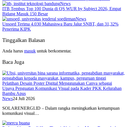
News
ITB Tembus Top 100 Dunia di QS WUR by Subject 2026, Empat
Bidang Masuk 150 Besar
News
Unsoed Terima 4.030 Mahasiswa Baru Jalur SNBT, dan 31,32%
Penerima KIPK
Tinggalkan Balasan
Anda harus
masuk
untuk berkomentar.
Baca Juga
Pelatihan Desain Poster Digital Menggunakan Canva sebagai
Upaya Penguatan Komunikasi Visual pada Kader PKK Kelurahan
Bambu Apus
News
24 Juli 2026
SOLARENERGI.ID – Dalam rangka meningkatkan kemampuan
komunikasi visual…