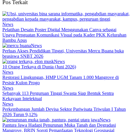
Pos Terkait
News
Pelatihan Desain Poster Digital Menggunakan Canva sebagai
Upaya Penguatan Komunikasi Visual pada Kader PKK Kelurahan
Bambu Apus
News
Perluas Akses Pendidikan Tinggi, Universitas Mercu Buana buka
beasiswa SNBT 2026
News
10 Orang Terkaya di Dunia (Juni 2026)
News
Restorasi Lingkungan, HMP UGM Tanam 1.000 Mangrove di
Pesisir Kulon Progo
News
Sebanyak 113 Perguruan Tinggi Swasta Siap Bentuk Sentra
Kekayaan Intelektual
News
Perkembangan Jumlah Devisa Sektor Pariwisata Triwulan I Tahun
2026 Turun 9,12%
News
Pantura Jawa Hadapi Penurunan Muka Tanah dan Degradasi
Mangrove, BRIN Soroti Pemanfaatan Teknologi Geospasial