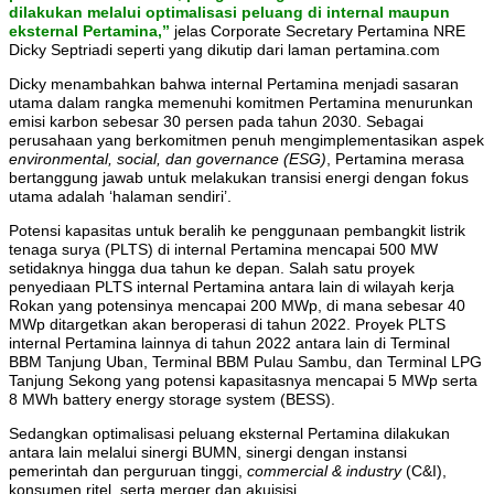
dilakukan melalui optimalisasi peluang di internal maupun
eksternal Pertamina,”
jelas Corporate Secretary Pertamina NRE
Dicky Septriadi seperti yang dikutip dari laman pertamina.com
Dicky menambahkan bahwa internal Pertamina menjadi sasaran
utama dalam rangka memenuhi komitmen Pertamina menurunkan
emisi karbon sebesar 30 persen pada tahun 2030. Sebagai
perusahaan yang berkomitmen penuh mengimplementasikan aspek
environmental, social, dan governance (ESG)
, Pertamina merasa
bertanggung jawab untuk melakukan transisi energi dengan fokus
utama adalah ‘halaman sendiri’.
Potensi kapasitas untuk beralih ke penggunaan pembangkit listrik
tenaga surya (PLTS) di internal Pertamina mencapai 500 MW
setidaknya hingga dua tahun ke depan. Salah satu proyek
penyediaan PLTS internal Pertamina antara lain di wilayah kerja
Rokan yang potensinya mencapai 200 MWp, di mana sebesar 40
MWp ditargetkan akan beroperasi di tahun 2022. Proyek PLTS
internal Pertamina lainnya di tahun 2022 antara lain di Terminal
BBM Tanjung Uban, Terminal BBM Pulau Sambu, dan Terminal LPG
Tanjung Sekong yang potensi kapasitasnya mencapai 5 MWp serta
8 MWh battery energy storage system (BESS).
Sedangkan optimalisasi peluang eksternal Pertamina dilakukan
antara lain melalui sinergi BUMN, sinergi dengan instansi
pemerintah dan perguruan tinggi,
commercial & industry
(C&I),
konsumen ritel, serta merger dan akuisisi.