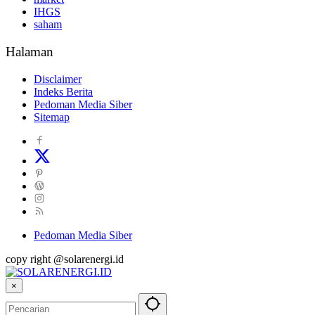
IHGS
saham
Halaman
Disclaimer
Indeks Berita
Pedoman Media Siber
Sitemap
Pedoman Media Siber
copy right @solarenergi.id
×