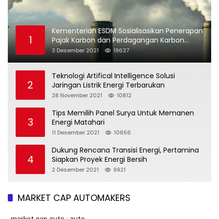
Kementerian ESDM Sosialisasikan Penerapan
1
Pajak Karbon dan Perdagangan Karbon
Bidang Ketenagalistrikan
3 Desember 2021
19637
Teknologi Artifical Intelligence Solusi
2
Jaringan Listrik Energi Terbarukan
28 November 2021
10812
Tips Memilih Panel Surya Untuk Memanen
3
Energi Matahari
11 Desember 2021
10656
Dukung Rencana Transisi Energi, Pertamina
4
Siapkan Proyek Energi Bersih
2 Desember 2021
9921
MARKET CAP AUTOMAKERS