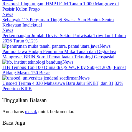
Restorasi Lingkungan, HMP UGM Tanam 1.000 Mangrove di
Pesisir Kulon Progo
News
Sebanyak 113 Perguruan Tinggi Swasta Siap Bentuk Sentra
Kekayaan Intelektual
News
Perkembangan Jumlah Devisa Sektor Pariwisata Triwulan I Tahun
2026 Turun 9,12%
News
Pantura Jawa Hadapi Penurunan Muka Tanah dan Degradasi
Mangrove, BRIN Soroti Pemanfaatan Teknologi Geospasial
News
ITB Tembus Top 100 Dunia di QS WUR by Subject 2026, Empat
Bidang Masuk 150 Besar
News
Unsoed Terima 4.030 Mahasiswa Baru Jalur SNBT, dan 31,32%
Penerima KIPK
Tinggalkan Balasan
Anda harus
masuk
untuk berkomentar.
Baca Juga