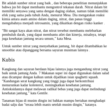
Bit adalah sumber nitrat yang baik , dan beberapa penelitian menunjukkan
bahwa jus bit dapat membantu mengontrol tekanan darah. Nitrat dalam bit
memiliki senyawa yang sama dengan daging olahan, namun tidak memiliki
efek yang sama pada tubuh Anda, menurut Mesa. Dia mengatakan reaksi
kimia antara asam amino dalam daging, nitrat, dan panas tinggi
mengubahnya menjadi nitrosamin, yang dikaitkan dengan risiko kanker .
“Bit sangat kaya akan nitrat, dan nitrat tersebut membantu melebarkan
pembuluh darah, yang dapat membantu atlet dan kinerja, misalnya, tetapi
juga kesehatan jantung secara umum,” kata Mesa.
Untuk sumber nitrat yang menyehatkan jantung, bit dapat ditambahkan ke
smoothie atau dipanggang bersama sayuran musiman lainnya .
Kubis
Kangkung dan sayuran berdaun hijau lainnya juga mengandung nitrat yang
baik untuk jantung Anda.
7
Makanan super ini dapat digunakan dalam salad
atau dicampur dengan kalkun untuk dijadikan isian spaghetti squash.
“Kandungan serat kangkung yang tinggi juga dapat berkontribusi
menurunkan kadar kolesterol, meningkatkan kesehatan jantung.
Antioksidannya dapat melawan radikal bebas yang juga dapat melindungi
kesehatan jantung,” kata Gentile.
Tanaman hijau di musim dingin ini bahkan mampu bertahan menghadapi
badai salju dan “terasa lebih manis setelah musim dingin,” katanya.