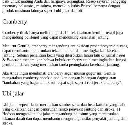
baik untuk jantung Anda dan harganya terjangkau. Resep sayuran panggang
rosemary balsamic , misalnya, mencakup kubis Brussel bersama dengan
produk musiman lainnya seperti ubi jalar dan bit.
Cranberry
Cranberry tidak hanya melindungi dari infeksi saluran kemih , tetapi juga
mengandung polifenol yang dapat mendukung kesehatan jantung.
Menurut Gentile, cranberry mengandung antioksidan proanthocyanidin yang
dapat membantu menurunkan tekanan darah dan meningkatkan kesehatan
jantung. Sebuah penelitian kecil yang diterbitkan tahun lalu di jurnal
Food
& Function
menemukan bahwa bubuk cranberry utuh meningkatkan fungsi
pembuluh darah, yang merupakan tanda peningkatan kesehatan jantung.
Jika Anda ingin menikmati cranberry segar musim gugur ini, Gentile
mengatakan cranberry cocok dipadukan dengan hidangan daging atau
“tambahan yang bagus untuk roti cepat saji, seperti roti jeruk cranberry”.
Ubi jalar
Ubi jalar, seperti labu, merupakan sumber serat dan beta-karoten yang baik,
yang dikaitkan dengan penurunan risiko penyakit jantung dan stroke.
11
Hodson mengatakan ubi jalar mengandung potasium yang menurunkan
tekanan darah dan dapat membantu mengurangi risiko penyakit jantung dan
stroke.