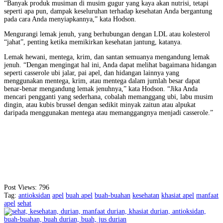
“Banyak produk musiman di musim gugur yang kaya akan nutrisi, tetapi
seperti apa pun, dampak keseluruhan terhadap kesehatan Anda bergantung
pada cara Anda menyiapkannya,” kata Hodson.
Mengurangi lemak jenuh, yang berhubungan dengan LDL atau kolesterol
“jahat”, penting ketika memikirkan kesehatan jantung, katanya.
Lemak hewani, mentega, krim, dan santan semuanya mengandung lemak
jenuh. “Dengan mengingat hal ini, Anda dapat melihat bagaimana hidangan
seperti casserole ubi jalar, pai apel, dan hidangan lainnya yang
menggunakan mentega, krim, atau mentega dalam jumlah besar dapat
benar-benar mengandung lemak jenuhnya,” kata Hodson. “Jika Anda
mencari pengganti yang sederhana, cobalah memanggang ubi, labu musim
dingin, atau kubis brussel dengan sedikit minyak zaitun atau alpukat
daripada menggunakan mentega atau memanggangnya menjadi casserole.”
Post Views:
796
Tag:
antioksidan
apel
buah apel
buah-buahan
kesehatan
khasiat apel
manfaat
apel
sehat