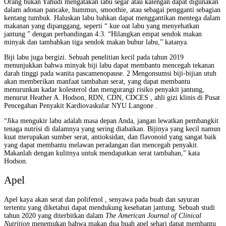
Orang bukan Yahudi mengatakan labu segar atau kalengan dapat digunakan
dalam adonan pancake, hummus, smoothie, atau sebagai pengganti sebagian
kentang tumbuk. Haluskan labu bahkan dapat menggantikan mentega dalam
makanan yang dipanggang, seperti “ kue oat labu yang menyehatkan
jantung ” dengan perbandingan 4:3. “Hilangkan empat sendok makan
minyak dan tambahkan tiga sendok makan bubur labu,” katanya.
Biji labu juga bergizi. Sebuah penelitian kecil pada tahun 2019
menunjukkan bahwa minyak biji labu dapat membantu mencegah tekanan
darah tinggi pada wanita pascamenopause.
2
Mengonsumsi biji-bijian utuh
akan memberikan manfaat tambahan serat, yang dapat membantu
menurunkan kadar kolesterol dan mengurangi risiko penyakit jantung,
menurut Heather A. Hodson, RDN, CDN, CDCES , ahli gizi klinis di Pusat
Pencegahan Penyakit Kardiovaskular NYU Langone .
“Jika mengukir labu adalah masa depan Anda, jangan lewatkan pembangkit
tenaga nutrisi di dalamnya yang sering diabaikan. Bijinya yang kecil namun
kuat merupakan sumber serat, antioksidan, dan flavonoid yang sangat baik
yang dapat membantu melawan peradangan dan mencegah penyakit.
Makanlah dengan kulitnya untuk mendapatkan serat tambahan,” kata
Hodson.
Apel
Apel kaya akan serat dan polifenol , senyawa pada buah dan sayuran
tertentu yang diketahui dapat mendukung kesehatan jantung. Sebuah studi
tahun 2020 yang diterbitkan dalam
The American Journal of Clinical
Nutrition
menemukan bahwa makan dua buah apel sehari dapat membantu