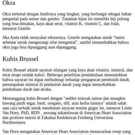
Okra
Okra terkenal dengan lendirnya yang lengket, yang berfungsi sebagai bahan
pengental pada semur dan gumbo. Tanaman hijau ini memiliki biji polong
yang bisa dimakan, kaya akan serat, vitamin K, vitamin C, dan folat,
menurut Gentile.
Jika Anda tidak menyukai teksturnya, Gentile mengatakan untuk “tumis
sebentar untuk mengurangi sifat mengental”, sambil menambahkan bahwa
okra juga bisa dipanggang atau dipanggang.
Kubis Brussel
Kubis Brussel adalah sayuran silangan yang kaya akan vitamin, mineral, dan
serat tetapi rendah kalori. Beberapa penelitian pendahuluan menunjukkan
bahwa sayuran ini dapat melindungi terhadap pengapuran pembuluh darah,
penumpukan mineral di pembuluh darah yang dapat menyebabkan
pembekuan darah dan stroke.
Memanggang kubis Brussel dengan “sedikit minyak zaitun dan mungkin
bawang putih segar, basil, oregano, dill, atau herba lainnya” adalah salah
satu cara terbaik untuk menikmati sayuran musim gugur ini, menurut Linda
Van Horn, PhD, RDN , seorang sukarelawan di American Heart Association
dan profesor nutrisi di Fakultas Kedokteran Feinberg Universitas
Northwestern.
Van Horn mengatakan American Heart Association menawarkan resep yang