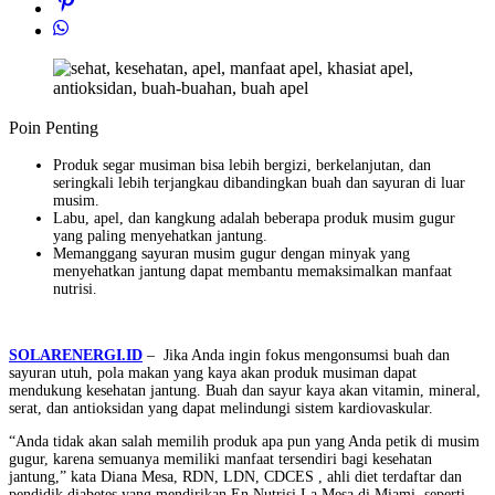
Poin Penting
Produk segar musiman bisa lebih bergizi, berkelanjutan, dan
seringkali lebih terjangkau dibandingkan buah dan sayuran di luar
musim.
Labu, apel, dan kangkung adalah beberapa produk musim gugur
yang paling menyehatkan jantung.
Memanggang sayuran musim gugur dengan minyak yang
menyehatkan jantung dapat membantu memaksimalkan manfaat
nutrisi.
SOLARENERGI.ID
– Jika Anda ingin fokus mengonsumsi buah dan
sayuran utuh, pola makan yang kaya akan produk musiman dapat
mendukung kesehatan jantung. Buah dan sayur kaya akan vitamin, mineral,
serat, dan antioksidan yang dapat melindungi sistem kardiovaskular.
“Anda tidak akan salah memilih produk apa pun yang Anda petik di musim
gugur, karena semuanya memiliki manfaat tersendiri bagi kesehatan
jantung,” kata Diana Mesa, RDN, LDN, CDCES , ahli diet terdaftar dan
pendidik diabetes yang mendirikan En Nutrisi La Mesa di Miami, seperti