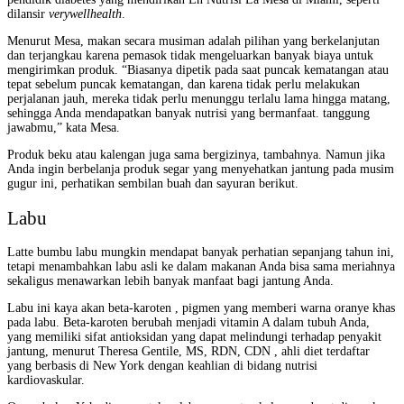
dilansir
verywellhealth
.
Menurut Mesa, makan secara musiman adalah pilihan yang berkelanjutan
dan terjangkau karena pemasok tidak mengeluarkan banyak biaya untuk
mengirimkan produk. “Biasanya dipetik pada saat puncak kematangan atau
tepat sebelum puncak kematangan, dan karena tidak perlu melakukan
perjalanan jauh, mereka tidak perlu menunggu terlalu lama hingga matang,
sehingga Anda mendapatkan banyak nutrisi yang bermanfaat. tanggung
jawabmu,” kata Mesa.
Produk beku atau kalengan juga sama bergizinya, tambahnya. Namun jika
Anda ingin berbelanja produk segar yang menyehatkan jantung pada musim
gugur ini, perhatikan sembilan buah dan sayuran berikut.
Labu
Latte bumbu labu mungkin mendapat banyak perhatian sepanjang tahun ini,
tetapi menambahkan labu asli ke dalam makanan Anda bisa sama meriahnya
sekaligus menawarkan lebih banyak manfaat bagi jantung Anda.
Labu ini kaya akan beta-karoten , pigmen yang memberi warna oranye khas
pada labu. Beta-karoten berubah menjadi vitamin A dalam tubuh Anda,
yang memiliki sifat antioksidan yang dapat melindungi terhadap penyakit
jantung, menurut Theresa Gentile, MS, RDN, CDN , ahli diet terdaftar
yang berbasis di New York dengan keahlian di bidang nutrisi
kardiovaskular.