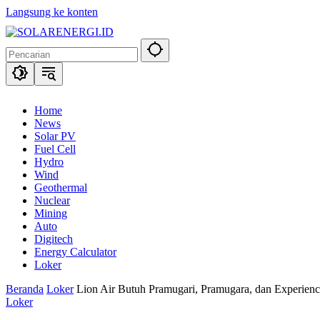
Langsung ke konten
Home
News
Solar PV
Fuel Cell
Hydro
Wind
Geothermal
Nuclear
Mining
Auto
Digitech
Energy Calculator
Loker
Beranda
Loker
Lion Air Butuh Pramugari, Pramugara, dan Experien
Loker