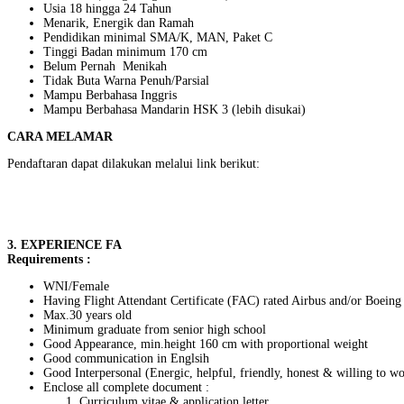
Usia 18 hingga 24 Tahun
Menarik, Energik dan Ramah
Pendidikan minimal SMA/K, MAN, Paket C
Tinggi Badan minimum 170 cm
Belum Pernah Menikah
Tidak Buta Warna Penuh/Parsial
Mampu Berbahasa Inggris
Mampu Berbahasa Mandarin HSK 3 (lebih disukai)
CARA MELAMAR
Pendaftaran dapat dilakukan melalui link berikut:
3. EXPERIENCE FA
Requirements :
WNI/Female
Having Flight Attendant Certificate (FAC) rated Airbus and/or Boeing
Max.30 years old
Minimum graduate from senior high school
Good Appearance, min.height 160 cm with proportional weight
Good communication in Englsih
Good Interpersonal (Energic, helpful, friendly, honest & willing to w
Enclose all complete document :
Curriculum vitae & application letter