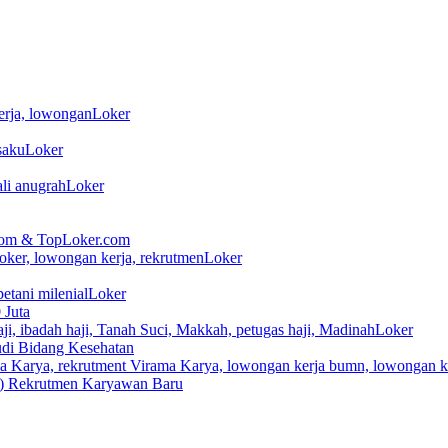
Loker
Loker
Loker
tekom & TopLoker.com
Loker
Loker
 Juta
Loker
di Bidang Kesehatan
o) Rekrutmen Karyawan Baru