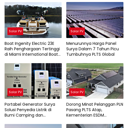
Solar PV
Solar PV
Boat Ingenity Electric 23E
Menurunnya Harga Panel
Raih Penghargaan Tertinggi
Surya Dalam 7 Tahun Picu
di Miami International Boat
Tumbuhnya PLTS Global
Show
Solar PV
Solar PV
Portabel Generator Surya
Dorong Minat Pelanggan PLN
Solusi Penyedia Listrik di
Pasang PLTS Atap,
Bumi Camping dan
Kementerian ESDM
Perkemahan
Luncurkan Paket Hibah SEF