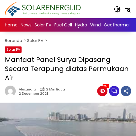
Langsung
ke
konten
Home
News
Solar PV
Fuel Cell
Hydro
Wind
Geothermal
N
Beranda
Solar PV
Solar PV
Manfaat Panel Surya Dipasang
Secara Terapung diatas Permukaan
Air
258
Alexandra
2 Min Baca
2 Desember 2021