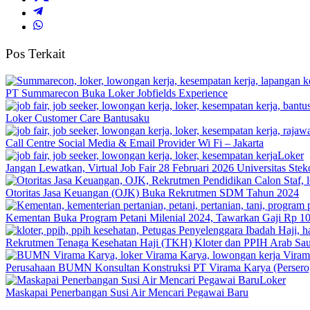
Pos Terkait
PT Summarecon Buka Loker Jobfields Experience
Loker Customer Care Bantusaku
Call Centre Social Media & Email Provider Wi Fi – Jakarta
Loker
Jangan Lewatkan, Virtual Job Fair 28 Februari 2026 Universitas S
Otoritas Jasa Keuangan (OJK) Buka Rekrutmen SDM Tahun 2024
Kementan Buka Program Petani Milenial 2024, Tawarkan Gaji Rp 10
Rekrutmen Tenaga Kesehatan Haji (TKH) Kloter dan PPIH Arab Sau
Perusahaan BUMN Konsultan Konstruksi PT Virama Karya (Perser
Loker
Maskapai Penerbangan Susi Air Mencari Pegawai Baru