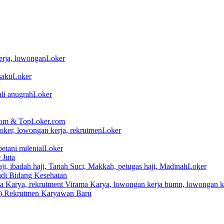
Loker
Loker
Loker
tekom & TopLoker.com
Loker
Loker
 Juta
Loker
di Bidang Kesehatan
o) Rekrutmen Karyawan Baru