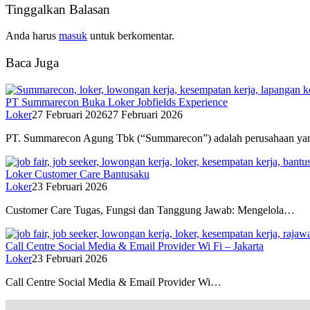
Tinggalkan Balasan
Anda harus
masuk
untuk berkomentar.
Baca Juga
PT Summarecon Buka Loker Jobfields Experience
Loker
27 Februari 2026
27 Februari 2026
PT. Summarecon Agung Tbk (“Summarecon”) adalah perusahaan y
Loker Customer Care Bantusaku
Loker
23 Februari 2026
Customer Care Tugas, Fungsi dan Tanggung Jawab: Mengelola…
Call Centre Social Media & Email Provider Wi Fi – Jakarta
Loker
23 Februari 2026
Call Centre Social Media & Email Provider Wi…