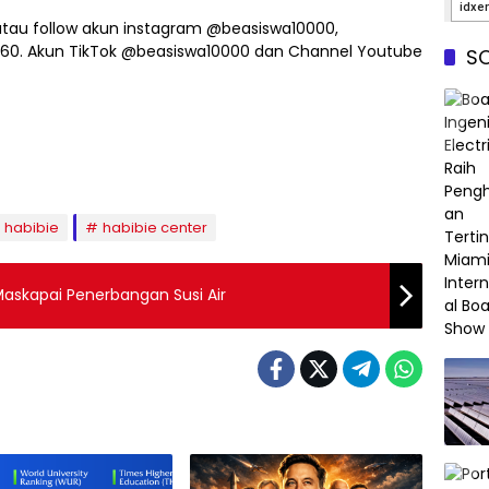
atau follow akun instagram @beasiswa10000,
360. Akun TikTok @beasiswa10000 dan Channel Youtube
SO
 habibie
habibie center
askapai Penerbangan Susi Air