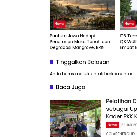
News
News
Pantura Jawa Hadapi
ITB Tem
Penurunan Muka Tanah dan
QS WUR 
Degradasi Mangrove, BRIN
Empat B
Soroti Pemanfaatan Teknologi
Geospasial
Tinggalkan Balasan
Anda harus
masuk
untuk berkomentar.
Baca Juga
Pelatihan 
sebagai Up
Kader PKK 
News
24 Juli 2
SOLARENERGI.ID