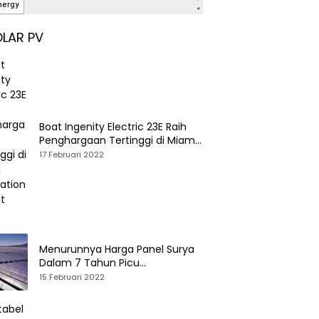
LAR PV
Boat Ingenity Electric 23E Raih
Penghargaan Tertinggi di Miami
International Boat Show
17 Februari 2022
Menurunnya Harga Panel Surya
Dalam 7 Tahun Picu
Tumbuhnya PLTS Global
15 Februari 2022