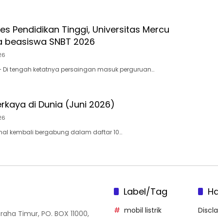
es Pendidikan Tinggi, Universitas Mercu
a beasiswa SNBT 2026
26
– Di tengah ketatnya persaingan masuk perguruan…
rkaya di Dunia (Juni 2026)
26
nal kembali bergabung dalam daftar 10…
Label/Tag
H
mobil listrik
Discl
Graha Timur, PO. BOX 11000,