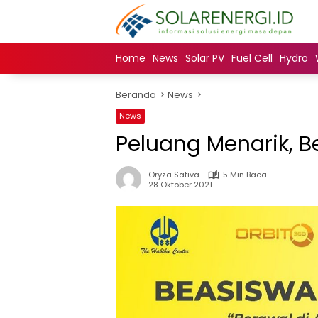
Langsung
ke
konten
Home
News
Solar PV
Fuel Cell
Hydro
Beranda
News
News
Peluang Menarik, B
Oryza Sativa
5 Min Baca
28 Oktober 2021