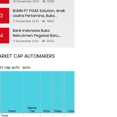
Pegawai Baru
16 November 2021
9388
BUMN PT PGAS Solution, Anak
3
Usaha Pertamina, Buka
Rekrutmen Pegawai Baru
17 November 2021
7860
Bank Indonesia Buka
4
Rekrutmen Pegawai Baru,
Tersedia 37 Posisi
17 November 2021
5692
ARKET CAP AUTOMAKERS