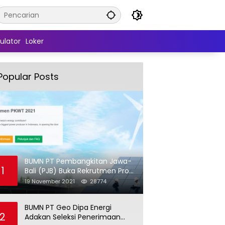
ulator
Loker
Popular Posts
BUMN PT Pembangkitan Jawa-
1
Bali (PJB) Buka Rekrutmen Pro
Hire (PKWT)
19 November 2021
28774
BUMN PT Geo Dipa Energi
2
Adakan Seleksi Penerimaan