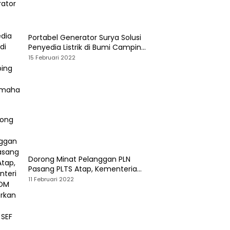
Portabel Generator Surya Solusi
Penyedia Listrik di Bumi Camping
dan Perkemahan
15 Februari 2022
Dorong Minat Pelanggan PLN
Pasang PLTS Atap, Kementerian
ESDM Luncurkan Paket Hibah SEF
11 Februari 2022