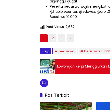
diganggu gugat
Peserta beasiswa wajib mengikuti 
@habibiecenter, @eduvex, @orbit
Beasiswa 10.000
Post Views:
2,662
1
2
3
»
Tag:
beasiswa
beasiswa 10.000
Lowongan Kerja Menggiurkan M
Pos Terkait