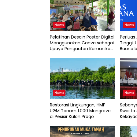
News
News
Pelatihan Desain Poster Digital
Perluas
Menggunakan Canva sebagai
Tinggi, 
Upaya Penguatan Komunikasi
Buana b
Visual pada Kader PKK
2026
Kelurahan Bambu Apus
News
News
Restorasi Lingkungan, HMP
Sebanya
UGM Tanam 1.000 Mangrove
Swasta 
di Pesisir Kulon Progo
Kekayaa