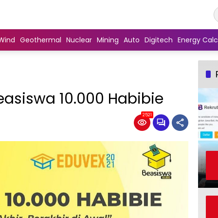
Wind
Geothermal
Nuclear
Mining
Auto
Digitech
Energy Calc
easiswa 10.000 Habibie
2521