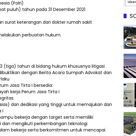
esia (Polri)
pat puluh) tahun pada 31 Desember 2021
SO
an surat keterangan dari dokter rumah sakit
melakukan perbuatan hukum.
3 (tiga) tahun di bidang hukum khususnya litigasi
ng dibuktikan dengan Berita Acara Sumpah Advokat dan
rlaku
rum Jasa Tirta I bersedia:
ayah kerja Perum Jasa Tirta I
gritas.
sias) dan dedikasi yang tinggi untuk memajukan dan
 I
mampu bekerja dengan target serta memiliki
i dan mengikuti perkembangan teknologi
dalam bekerja serta berkomitmen untuk mencapai