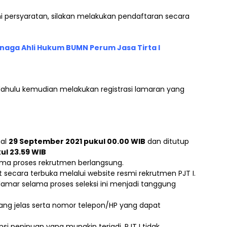
persyaratan, silakan melakukan pendaftaran secara
aga Ahli Hukum BUMN Perum Jasa Tirta I
 dahulu kemudian melakukan registrasi lamaran yang
gal
29 September 2021 pukul 00.00 WIB
dan ditutup
ul 23.59 WIB
ama proses rekrutmen berlangsung.
at secara terbuka melalui website resmi rekrutmen PJT I.
lamar selama proses seleksi ini menjadi tanggung
ang jelas serta nomor telepon/HP yang dapat
i penipuan yang mungkin terjadi. PJT I tidak