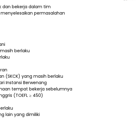
 dan bekerja dalam tim
m menyelesaikan permasalahan
ani
masih berlaku
rlaku
iran
ian (SKCK) yang masih berlaku
ri Instansi Berwenang
sahaan tempat bekerja sebelumnya
nggris (TOEFL ≥ 450)
erlaku
 lain yang dimiliki