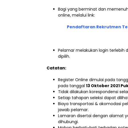
Bagi yang berminat dan memenuhi 
online, melalui link:
Pendaftaran Rekrutmen Ten
Pelamar melakukan login terlebih
dipilih.
Catatan:
Register Online dimulai pada tang
pada tanggal
13 Oktober 2021 Puk
Tidak dilakukan korespondensi sel
Setiap tahapan seleksi dapat dilih
Biaya transportasi & akomodasi pe
jawab pelamar.
Lamaran disertai dengan alamat y
dihubungi.
Mohon berhati-hati terhadap potens