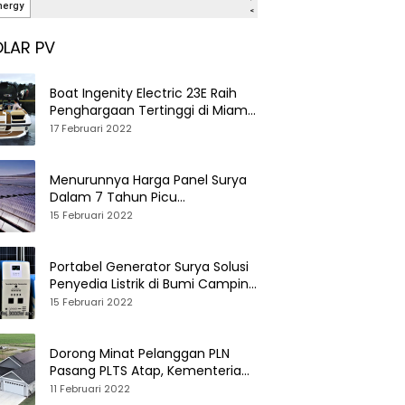
LAR PV
Boat Ingenity Electric 23E Raih
Penghargaan Tertinggi di Miami
International Boat Show
17 Februari 2022
Menurunnya Harga Panel Surya
Dalam 7 Tahun Picu
Tumbuhnya PLTS Global
15 Februari 2022
Portabel Generator Surya Solusi
Penyedia Listrik di Bumi Camping
dan Perkemahan
15 Februari 2022
Dorong Minat Pelanggan PLN
Pasang PLTS Atap, Kementerian
ESDM Luncurkan Paket Hibah SEF
11 Februari 2022