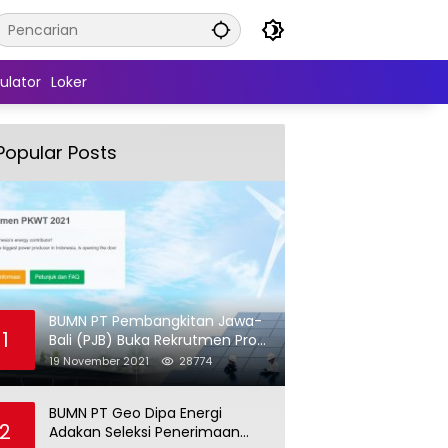
ulator
Loker
Popular Posts
BUMN PT Pembangkitan Jawa-
1
Bali (PJB) Buka Rekrutmen Pro
Hire (PKWT)
19 November 2021
28774
BUMN PT Geo Dipa Energi
2
Adakan Seleksi Penerimaan