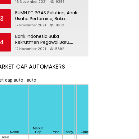
Pegawai Baru
16 November 2021
9388
BUMN PT PGAS Solution, Anak
3
Usaha Pertamina, Buka
Rekrutmen Pegawai Baru
17 November 2021
7860
Bank Indonesia Buka
4
Rekrutmen Pegawai Baru,
Tersedia 37 Posisi
17 November 2021
5692
ARKET CAP AUTOMAKERS