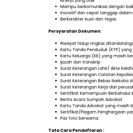
kinerja yang baik
Mampu berkomunikasi dengan baik
Inovatif dan cepat tanggap dala
Berkarakter kuat dan tegas
Persyaratan Dokumen:
Riwayat hidup ringkas ditandatang
Kartu Tanda Penduduk (KTP) yang 
Kartu Keluarga (KK) yang masih be
Ijazah dan transkrip
Surat Keterangan Lahir/ Akte Kelah
Surat Keterangan Catatan Kepolis
Surat Keterangan Bebas Narkoba da
Surat Keterangan Kerja dari peru
Sertifikat Kemampuan Berbahasa I
Berita Acara Sumpah Advokat
Kartu Tanda Advokat yang masih b
Sertifikat/Piagam Penghargaan yang
Pas foto berwarna.
Tata Cara Pendaftaran :