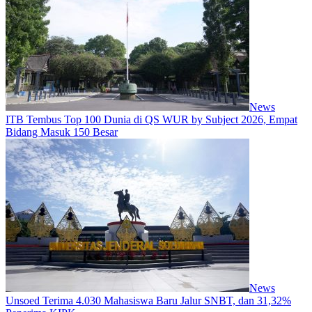
News
ITB Tembus Top 100 Dunia di QS WUR by Subject 2026, Empat
Bidang Masuk 150 Besar
News
Unsoed Terima 4.030 Mahasiswa Baru Jalur SNBT, dan 31,32%