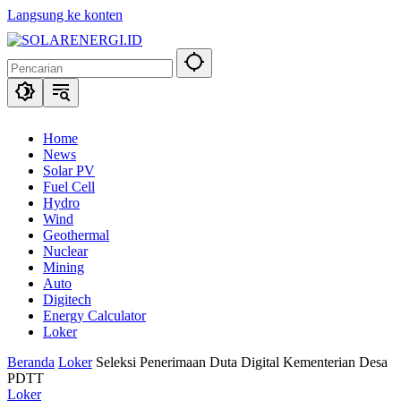
Langsung ke konten
Home
News
Solar PV
Fuel Cell
Hydro
Wind
Geothermal
Nuclear
Mining
Auto
Digitech
Energy Calculator
Loker
Beranda
Loker
Seleksi Penerimaan Duta Digital Kementerian Desa
PDTT
Loker