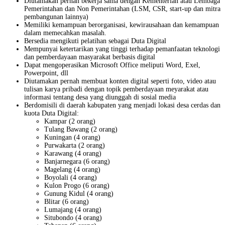
Diutamakan pernah bekerja sama dengan Kementerian atau Lembaga
Pemerintahan dan Non Pemerintahan (LSM, CSR, start-up dan mitra
pembangunan lainnya)
Memiliki kemampuan berorganisasi, kewirausahaan dan kemampuan
dalam memecahkan masalah.
Bersedia mengikuti pelatihan sebagai Duta Digital
Mempunyai ketertarikan yang tinggi terhadap pemanfaatan teknologi
dan pemberdayaan masyarakat berbasis digital
Dapat mengoperasikan Microsoft Office meliputi Word, Exel,
Powerpoint, dll
Diutamakan pernah membuat konten digital seperti foto, video atau
tulisan karya pribadi dengan topik pemberdayaan meyarakat atau
informasi tentang desa yang diunggah di sosial media
Berdomisili di daerah kabupaten yang menjadi lokasi desa cerdas dan
kuota Duta Digital:
Kampar (2 orang)
Tulang Bawang (2 orang)
Kuningan (4 orang)
Purwakarta (2 orang)
Karawang (4 orang)
Banjarnegara (6 orang)
Magelang (4 orang)
Boyolali (4 orang)
Kulon Progo (6 orang)
Gunung Kidul (4 orang)
Blitar (6 orang)
Lumajang (4 orang)
Situbondo (4 orang)