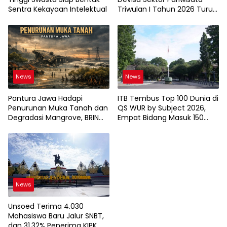
Sentra Kekayaan Intelektual
Triwulan I Tahun 2026 Turun
9,12%
News
News
Pantura Jawa Hadapi
ITB Tembus Top 100 Dunia di
Penurunan Muka Tanah dan
QS WUR by Subject 2026,
Degradasi Mangrove, BRIN
Empat Bidang Masuk 150
Soroti Pemanfaatan
Besar
Teknologi Geospasial
News
Unsoed Terima 4.030
Mahasiswa Baru Jalur SNBT,
dan 31,32% Penerima KIPK