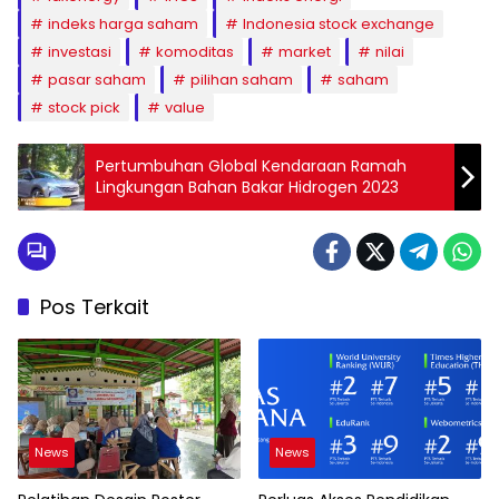
indeks harga saham
Indonesia stock exchange
investasi
komoditas
market
nilai
pasar saham
pilihan saham
saham
stock pick
value
Pertumbuhan Global Kendaraan Ramah
Lingkungan Bahan Bakar Hidrogen 2023
Pos Terkait
News
News