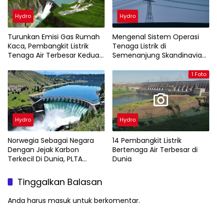
Hydro
Hydro
Turunkan Emisi Gas Rumah
Mengenal Sistem Operasi
Kaca, Pembangkit Listrik
Tenaga Listrik di
Tenaga Air Terbesar Kedua
Semenanjung Skandinavia
di Dunia Beroperasi di Cina
Dalam Menuju Nol Karbon
Tahun 2021
1 Foto
Hydro
Hydro
Norwegia Sebagai Negara
14 Pembangkit Listrik
Dengan Jejak Karbon
Bertenaga Air Terbesar di
Terkecil Di Dunia, PLTA
Dunia
Sebagai Sumber Energi
Listriknya
Tinggalkan Balasan
Anda harus
masuk
untuk berkomentar.