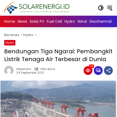
Langsung
ke
konten
Home
News
Solar PV
Fuel Cell
Hydro
Wind
Geothermal
N
Beranda
Hydro
Hydro
Bendungan Tiga Ngarai: Pembangkit
Listrik Tenaga Air Terbesar di Dunia
128
Alexandra
1 Min Baca
24 September 2021