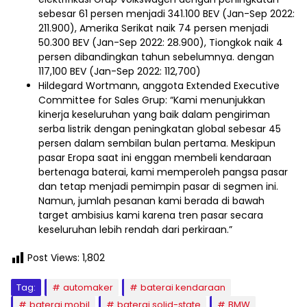
sebesar 61 persen menjadi 341.100 BEV (Jan-Sep 2022:
211.900), Amerika Serikat naik 74 persen menjadi
50.300 BEV (Jan-Sep 2022: 28.900), Tiongkok naik 4
persen dibandingkan tahun sebelumnya. dengan
117,100 BEV (Jan-Sep 2022: 112,700)
Hildegard Wortmann, anggota Extended Executive
Committee for Sales Grup: “Kami menunjukkan
kinerja keseluruhan yang baik dalam pengiriman
serba listrik dengan peningkatan global sebesar 45
persen dalam sembilan bulan pertama. Meskipun
pasar Eropa saat ini enggan membeli kendaraan
bertenaga baterai, kami memperoleh pangsa pasar
dan tetap menjadi pemimpin pasar di segmen ini.
Namun, jumlah pesanan kami berada di bawah
target ambisius kami karena tren pasar secara
keseluruhan lebih rendah dari perkiraan.”
Post Views:
1,802
Tag:
automaker
baterai kendaraan
baterai mobil
baterai solid-state
BMW