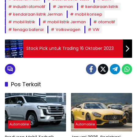
industri otomotif
Jerman
kendaraan listrik
kendaraan listrik Jerman
mobil konsep
mobil listrik
mobil listrik Jerman
otomotif
tenaga baterai
Volkswagen
VW
Stock Pick untuk Trading 16 Oktober 2023
Pos Terkait
Automobile
Automobile