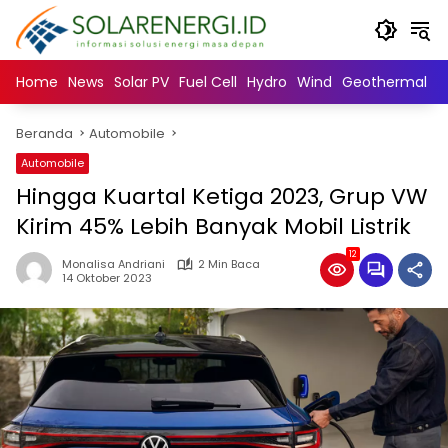
Langsung
ke
konten
Home
News
Solar PV
Fuel Cell
Hydro
Wind
Geothermal
N
Beranda
Automobile
Automobile
Hingga Kuartal Ketiga 2023, Grup VW
Kirim 45% Lebih Banyak Mobil Listrik
12
Monalisa Andriani
2 Min Baca
14 Oktober 2023