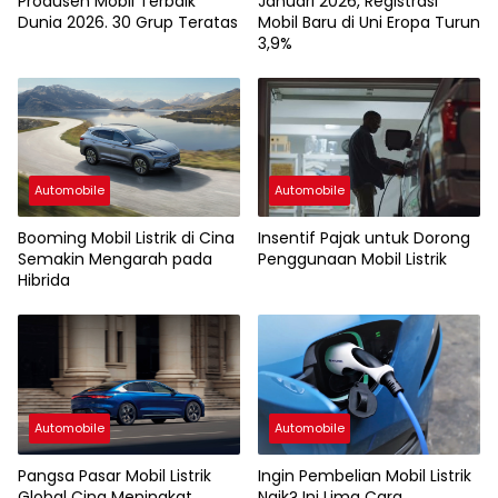
Produsen Mobil Terbaik
Januari 2026, Registrasi
Dunia 2026. 30 Grup Teratas
Mobil Baru di Uni Eropa Turun
3,9%
Automobile
Automobile
Booming Mobil Listrik di Cina
Insentif Pajak untuk Dorong
Semakin Mengarah pada
Penggunaan Mobil Listrik
Hibrida
Automobile
Automobile
Pangsa Pasar Mobil Listrik
Ingin Pembelian Mobil Listrik
Global Cina Meningkat
Naik? Ini Lima Cara