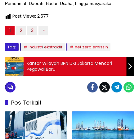
Pemerintah Daerah, Badan Usaha, hingga masyarakat.
Post Views:
2,577
1
2
3
»
Tag:
industri ekstraktif
net zero emissin
Kantor Wilayah BPN DKI Jakarta Mencari
Pegawai Baru
Pos Terkait