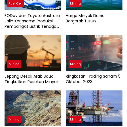
Fuel Cell
Mining
EODev dan Toyota Australia
Harga Minyak Dunia
Jalin Kerjasama Produksi
Bergerak Turun
Pembangkit Listrik Tenaga
Hidrogen Skala Kecil
Mining
Mining
Jepang Desak Arab Saudi
Ringkasan Trading Saham 5
Tingkatkan Pasokan Minyak
Oktober 2023
Mining
Mining