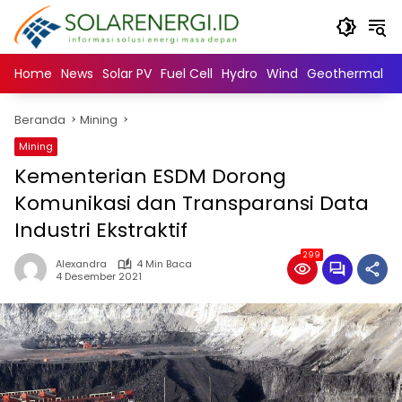
Langsung
ke
konten
Home
News
Solar PV
Fuel Cell
Hydro
Wind
Geothermal
N
Beranda
Mining
Mining
Kementerian ESDM Dorong
Komunikasi dan Transparansi Data
Industri Ekstraktif
299
Alexandra
4 Min Baca
4 Desember 2021