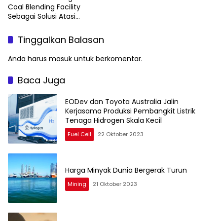
Coal Blending Facility
Sebagai Solusi Atasi
Permasalahan Kewajiban
DMO Batubara
Tinggalkan Balasan
Anda harus
masuk
untuk berkomentar.
Baca Juga
EODev dan Toyota Australia Jalin
Kerjasama Produksi Pembangkit Listrik
Tenaga Hidrogen Skala Kecil
Fuel Cell
22 Oktober 2023
Harga Minyak Dunia Bergerak Turun
Mining
21 Oktober 2023