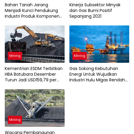
Bahan Tanah Jarang
Kinerja Subsektor Minyak
Menjadi Kunci Pendukung
dan Gas Bumi Positif
Industri Produk Komponen
Sepanjang 2021
Energi Bersih
Mining
Mining
Kementrian ESDM Terbitkan
Gas Sokong Kebutuhan
HBA Batubara Desember
Energi Untuk Wujudkan
Turun Jadi USD159,79 per
Industri Hulu Migas Rendah
Ton
Karbon
Mining
Wacana Pembangunan