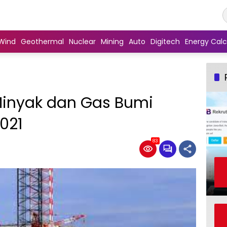
Wind
Geothermal
Nuclear
Mining
Auto
Digitech
Energy Calc
 Minyak dan Gas Bumi
021
83