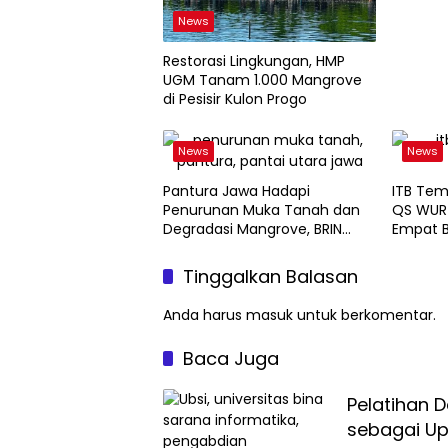
News
Restorasi Lingkungan, HMP
UGM Tanam 1.000 Mangrove
di Pesisir Kulon Progo
News
News
Pantura Jawa Hadapi
ITB Tem
Penurunan Muka Tanah dan
QS WUR 
Degradasi Mangrove, BRIN
Empat B
Soroti Pemanfaatan Teknologi
Geospasial
Tinggalkan Balasan
Anda harus
masuk
untuk berkomentar.
Baca Juga
Pelatihan 
sebagai Up