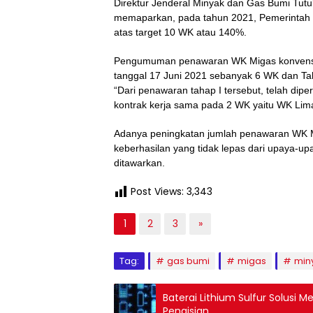
Direktur Jenderal Minyak dan Gas Bumi Tutuk
memaparkan, pada tahun 2021, Pemerintah m
atas target 10 WK atau 140%.
Pengumuman penawaran WK Migas konvension
tanggal 17 Juni 2021 sebanyak 6 WK dan Ta
“Dari penawaran tahap I tersebut, telah di
kontrak kerja sama pada 2 WK yaitu WK Lim
Adanya peningkatan jumlah penawaran WK M
keberhasilan yang tidak lepas dari upaya-
ditawarkan.
Post Views:
3,343
1
2
3
»
Tag:
gas bumi
migas
min
Baterai Lithium Sulfur Solusi M
Pengisian