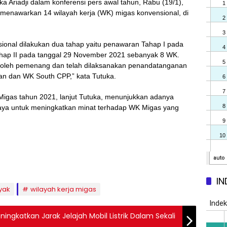
a Ariadji dalam konferensi pers awal tahun, Rabu (19/1),
enawarkan 14 wilayah kerja (WK) migas konvensional, di
al dilakukan dua tahap yaitu penawaran Tahap I pada
hap II pada tanggal 29 November 2021 sebanyak 8 WK.
peroleh pemenang dan telah dilaksanakan penandatanganan
an dan WK South CPP,” kata Tutuka.
igas tahun 2021, lanjut Tutuka, menunjukkan adanya
upaya untuk meningkatkan minat terhadap WK Migas yang
IN
yak
wilayah kerja migas
eningkatkan Jarak Jelajah Mobil Listrik Dalam Sekali