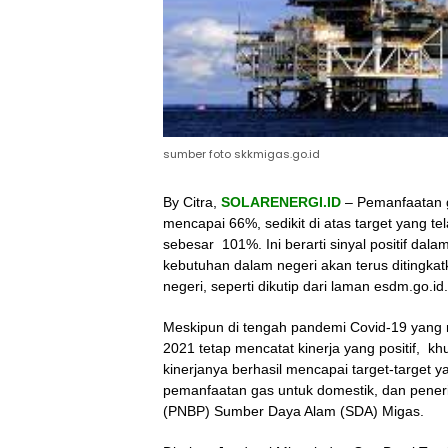
sumber foto skkmigas.go.id
By Citra,
SOLARENERGI.ID
– Pemanfaatan g
mencapai 66%, sedikit di atas target yang tel
sebesar 101%. Ini berarti sinyal positif d
kebutuhan dalam negeri akan terus ditingk
negeri, seperti dikutip dari laman esdm.go.id.
Meskipun di tengah pandemi Covid-19 yang 
2021 tetap mencatat kinerja yang positif, k
kinerjanya berhasil mencapai target-target y
pemanfaatan gas untuk domestik, dan pene
(PNBP) Sumber Daya Alam (SDA) Migas.