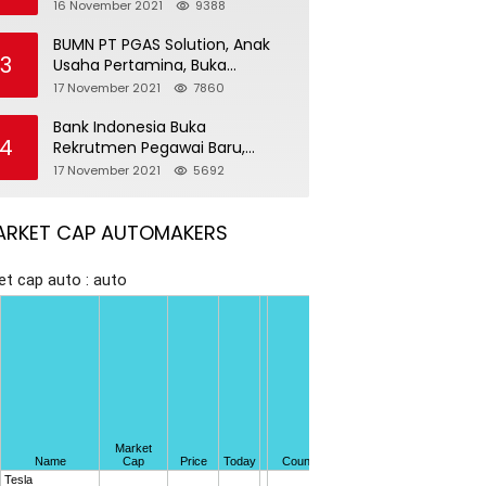
Pegawai Baru
16 November 2021
9388
BUMN PT PGAS Solution, Anak
3
Usaha Pertamina, Buka
Rekrutmen Pegawai Baru
17 November 2021
7860
Bank Indonesia Buka
4
Rekrutmen Pegawai Baru,
Tersedia 37 Posisi
17 November 2021
5692
ARKET CAP AUTOMAKERS