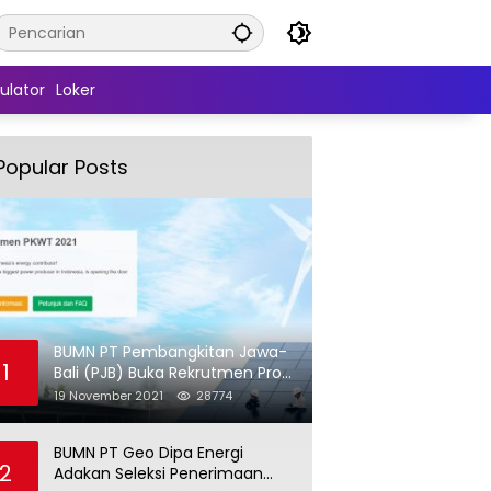
ulator
Loker
Popular Posts
BUMN PT Pembangkitan Jawa-
1
Bali (PJB) Buka Rekrutmen Pro
Hire (PKWT)
19 November 2021
28774
BUMN PT Geo Dipa Energi
2
Adakan Seleksi Penerimaan