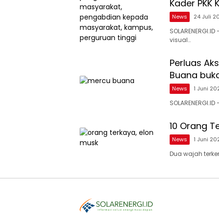
Kader PKK 
News
24 Juli 2
SOLARENERGI.ID
visual…
Perluas Aks
Buana buk
News
1 Juni 20
SOLARENERGI.ID 
10 Orang Te
News
1 Juni 20
Dua wajah terke