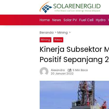
Langsung
ke
konten
Home
News
Solar PV
Fuel Cell
Hydro
Beranda
Mining
Mining
News
Kinerja Subsektor
Positif Sepanjang 2
Alexandra
5 Min Baca
20 Januari 2022