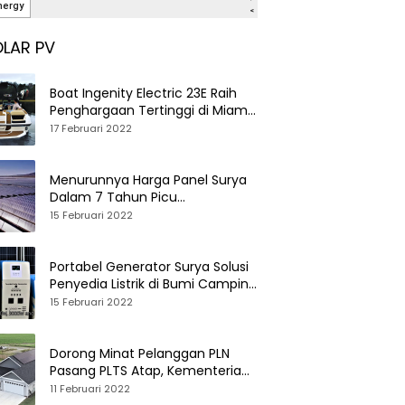
LAR PV
Boat Ingenity Electric 23E Raih
Penghargaan Tertinggi di Miami
International Boat Show
17 Februari 2022
Menurunnya Harga Panel Surya
Dalam 7 Tahun Picu
Tumbuhnya PLTS Global
15 Februari 2022
Portabel Generator Surya Solusi
Penyedia Listrik di Bumi Camping
dan Perkemahan
15 Februari 2022
Dorong Minat Pelanggan PLN
Pasang PLTS Atap, Kementerian
ESDM Luncurkan Paket Hibah SEF
11 Februari 2022