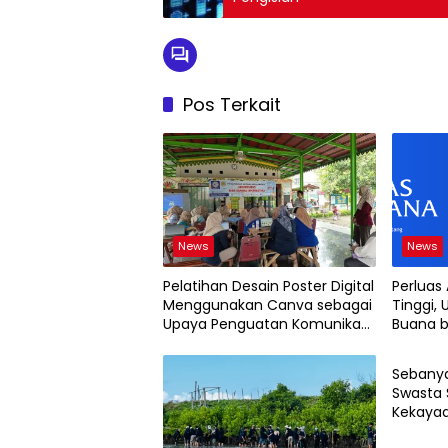
Pos Terkait
News
News
Pelatihan Desain Poster Digital
Perluas
Menggunakan Canva sebagai
Tinggi, 
Upaya Penguatan Komunikasi
Buana b
News
Visual pada Kader PKK
2026
Kelurahan Bambu Apus
Sebanya
Swasta 
Kekayaa