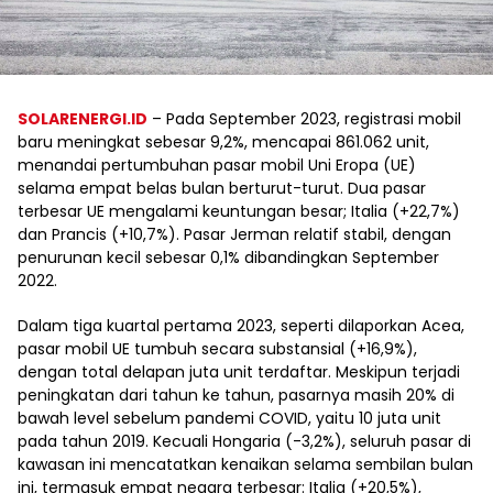
SOLARENERGI.ID
– Pada September 2023, registrasi mobil
baru meningkat sebesar 9,2%, mencapai 861.062 unit,
menandai pertumbuhan pasar mobil Uni Eropa (UE)
selama empat belas bulan berturut-turut. Dua pasar
terbesar UE mengalami keuntungan besar; Italia (+22,7%)
dan Prancis (+10,7%). Pasar Jerman relatif stabil, dengan
penurunan kecil sebesar 0,1% dibandingkan September
2022.
Dalam tiga kuartal pertama 2023, seperti dilaporkan Acea,
pasar mobil UE tumbuh secara substansial (+16,9%),
dengan total delapan juta unit terdaftar. Meskipun terjadi
peningkatan dari tahun ke tahun, pasarnya masih 20% di
bawah level sebelum pandemi COVID, yaitu 10 juta unit
pada tahun 2019. Kecuali Hongaria (-3,2%), seluruh pasar di
kawasan ini mencatatkan kenaikan selama sembilan bulan
ini, termasuk empat negara terbesar: Italia (+20,5%),