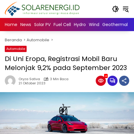
Langsung
ke
konten
Home
News
Solar PV
Fuel Cell
Hydro
Wind
Geothermal
N
Beranda
Automobile
Automobile
Di Uni Eropa, Registrasi Mobil Baru
Melonjak 9,2% pada September 2023
4
Oryza Sativa
3 Min Baca
21 Oktober 2023