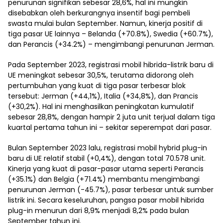
penurunan signifikan sebesar 28,6%, hal ini mungkin
disebabkan oleh berkurangnya insentif bagi pembeli
swasta mulai bulan September. Namun, kinerja positif di
tiga pasar UE lainnya – Belanda (+70.8%), Swedia (+60.7%),
dan Perancis (+34.2%) – mengimbangi penurunan Jerman.
Pada September 2023, registrasi mobil hibrida-listrik baru di
UE meningkat sebesar 30,5%, terutama didorong oleh
pertumbuhan yang kuat di tiga pasar terbesar blok
tersebut: Jerman (+44,1%), Italia (+34,8%), dan Prancis
(+30,2%). Hal ini menghasilkan peningkatan kumulatif
sebesar 28,8%, dengan hampir 2 juta unit terjual dalam tiga
kuartal pertama tahun ini – sekitar seperempat dari pasar.
Bulan September 2023 lalu, registrasi mobil hybrid plug-in
baru di UE relatif stabil (+0,4%), dengan total 70.578 unit.
Kinerja yang kuat di pasar-pasar utama seperti Perancis
(+35.1%) dan Belgia (+71.4%) membantu mengimbangi
penurunan Jerman (-45.7%), pasar terbesar untuk sumber
listrik ini. Secara keseluruhan, pangsa pasar mobil hibrida
plug-in menurun dari 8,9% menjadi 8,2% pada bulan
September tahun ini.