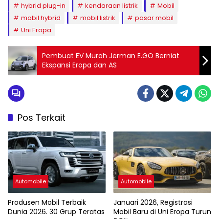
hybrid plug-in
kendaraan listrik
Mobil
mobil hybrid
mobil listrik
pasar mobil
Uni Eropa
Pembuat EV Murah Jerman E.GO Berniat
Ekspansi Eropa dan AS
Pos Terkait
Automobile
Automobile
Produsen Mobil Terbaik
Januari 2026, Registrasi
Dunia 2026. 30 Grup Teratas
Mobil Baru di Uni Eropa Turun