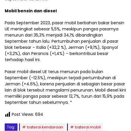
Mobil bensin dan diesel
Pada September 2023, pasar mobil berbahan bakar bensin
UE meningkat sebesar 5,5%, meskipun pangsa pasarnya
menurun dari 35,3% menjadi 34,1% dibandingkan
September tahun lalu. Pertumbuhan penjualan di pasar
blok terbesar – Italia (+32,2 %), Jerman (+9,1%), Spanyol
(+3,2%), dan Perancis (+1,4%) – berkontribusi besar
terhadap hasil ini.
Pasar mobil diesel UE terus menurun pada bulan
September (-12.5%), meskipun terjadi pertumbuhan di
Jerman (+4.6%), karena penjualan di sebagian besar pasar
lain di blok tersebut mengalami penurunan. Mobil diesel kini
memiliki pangsa pasar sebesar 12,7%, turun dari 15,9% pada
September tahun sebelumnya. *
Post Views:
694
Tag:
baterai kendaraan
baterai mobil