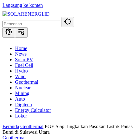
Langsung ke konten
Home
News
Solar PV
Fuel Cell
Hydro
Wind
Geothermal
Nuclear
Mining
Auto
Digitech
Energy Calculator
Loker
Beranda
Geothermal
PGE Siap Tingkatkan Pasokan Listrik Panas
Bumi di Sulawesi Utara
Geothermal