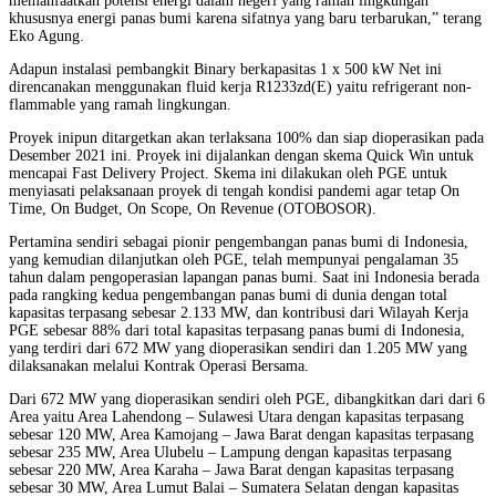
memanfaatkan potensi energi dalam negeri yang ramah lingkungan
khususnya energi panas bumi karena sifatnya yang baru terbarukan,” terang
Eko Agung.
Adapun instalasi pembangkit Binary berkapasitas 1 x 500 kW Net ini
direncanakan menggunakan fluid kerja R1233zd(E) yaitu refrigerant non-
flammable yang ramah lingkungan.
Proyek inipun ditargetkan akan terlaksana 100% dan siap dioperasikan pada
Desember 2021 ini. Proyek ini dijalankan dengan skema Quick Win untuk
mencapai Fast Delivery Project. Skema ini dilakukan oleh PGE untuk
menyiasati pelaksanaan proyek di tengah kondisi pandemi agar tetap On
Time, On Budget, On Scope, On Revenue (OTOBOSOR).
Pertamina sendiri sebagai pionir pengembangan panas bumi di Indonesia,
yang kemudian dilanjutkan oleh PGE, telah mempunyai pengalaman 35
tahun dalam pengoperasian lapangan panas bumi. Saat ini Indonesia berada
pada rangking kedua pengembangan panas bumi di dunia dengan total
kapasitas terpasang sebesar 2.133 MW, dan kontribusi dari Wilayah Kerja
PGE sebesar 88% dari total kapasitas terpasang panas bumi di Indonesia,
yang terdiri dari 672 MW yang dioperasikan sendiri dan 1.205 MW yang
dilaksanakan melalui Kontrak Operasi Bersama.
Dari 672 MW yang dioperasikan sendiri oleh PGE, dibangkitkan dari dari 6
Area yaitu Area Lahendong – Sulawesi Utara dengan kapasitas terpasang
sebesar 120 MW, Area Kamojang – Jawa Barat dengan kapasitas terpasang
sebesar 235 MW, Area Ulubelu – Lampung dengan kapasitas terpasang
sebesar 220 MW, Area Karaha – Jawa Barat dengan kapasitas terpasang
sebesar 30 MW, Area Lumut Balai – Sumatera Selatan dengan kapasitas