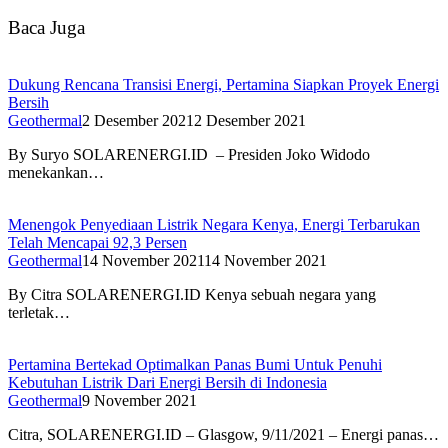
Baca Juga
Dukung Rencana Transisi Energi, Pertamina Siapkan Proyek Energi
Bersih
Geothermal
2 Desember 2021
2 Desember 2021
By Suryo SOLARENERGI.ID – Presiden Joko Widodo
menekankan…
Menengok Penyediaan Listrik Negara Kenya, Energi Terbarukan
Telah Mencapai 92,3 Persen
Geothermal
14 November 2021
14 November 2021
By Citra SOLARENERGI.ID Kenya sebuah negara yang
terletak…
Pertamina Bertekad Optimalkan Panas Bumi Untuk Penuhi
Kebutuhan Listrik Dari Energi Bersih di Indonesia
Geothermal
9 November 2021
Citra, SOLARENERGI.ID – Glasgow, 9/11/2021 – Energi panas…