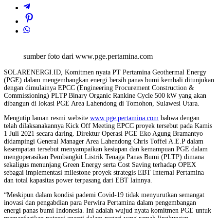
sumber foto dari www.pge.pertamina.com
SOLARENERGI.ID, Komitmen nyata PT Pertamina Geothermal Energy
(PGE) dalam mengembangkan energi bersih panas bumi kembali ditunjukan
dengan dimulainya EPCC (Engineering Procurement Construction &
Commissioning) PLTP Binary Organic Rankine Cycle 500 kW yang akan
dibangun di lokasi PGE Area Lahendong di Tomohon, Sulawesi Utara.
Mengutip laman resmi website
www.pge.pertamina.com
bahwa dengan
telah dilaksanakannya Kick Off Meeting EPCC proyek tersebut pada Kamis
1 Juli 2021 secara daring. Direktur Operasi PGE Eko Agung Bramantyo
didampingi General Manager Area Lahendong Chris Toffel A.E.P dalam
kesempatan tersebut menyampaikan kesiapan dan kemampuan PGE dalam
mengoperasikan Pembangkit Listrik Tenaga Panas Bumi (PLTP) dimana
sekaligus menunjang Green Energy serta Cost Saving terhadap OPEX
sebagai implementasi milestone proyek strategis EBT Internal Pertamina
dan total kapasitas power terpasang dari EBT lainnya.
“Meskipun dalam kondisi pademi Covid-19 tidak menyurutkan semangat
inovasi dan pengabdian para Perwira Pertamina dalam pengembangan
energi panas bumi Indonesia. Ini adalah wujud nyata komitmen PGE untuk