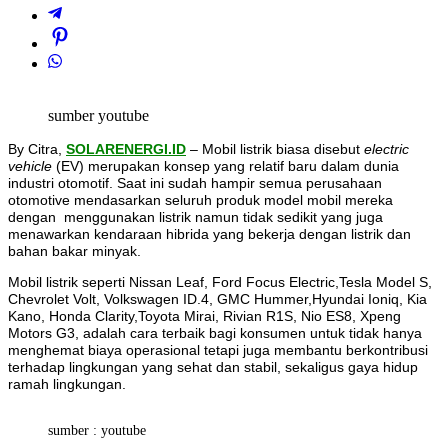
sumber youtube
By Citra,
SOLARENERGI.ID
– Mobil listrik biasa disebut
electric
vehicle
(EV) merupakan konsep yang relatif baru dalam dunia
industri otomotif. Saat ini sudah hampir semua perusahaan
otomotive mendasarkan seluruh produk model mobil mereka
dengan menggunakan listrik namun tidak sedikit yang juga
menawarkan kendaraan hibrida yang bekerja dengan listrik dan
bahan bakar minyak.
Mobil listrik seperti Nissan Leaf, Ford Focus Electric,Tesla Model S,
Chevrolet Volt, Volkswagen ID.4, GMC Hummer,Hyundai Ioniq, Kia
Kano, Honda Clarity,Toyota Mirai, Rivian R1S, Nio ES8, Xpeng
Motors G3, adalah cara terbaik bagi konsumen untuk tidak hanya
menghemat biaya operasional tetapi juga membantu berkontribusi
terhadap lingkungan yang sehat dan stabil, sekaligus gaya hidup
ramah lingkungan.
sumber : youtube