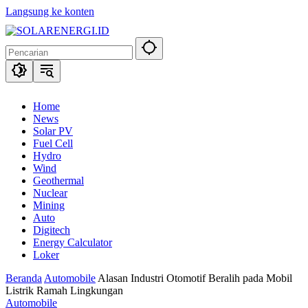
Langsung ke konten
Home
News
Solar PV
Fuel Cell
Hydro
Wind
Geothermal
Nuclear
Mining
Auto
Digitech
Energy Calculator
Loker
Beranda
Automobile
Alasan Industri Otomotif Beralih pada Mobil
Listrik Ramah Lingkungan
Automobile