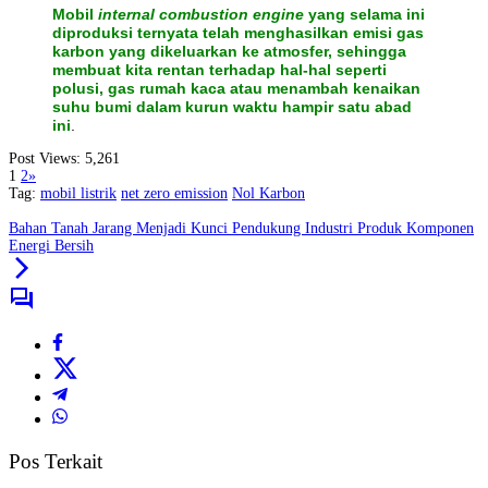
Mobil
internal combustion engine
yang selama ini
diproduksi ternyata telah menghasilkan emisi gas
karbon yang dikeluarkan ke atmosfer, sehingga
membuat kita rentan terhadap hal-hal seperti
polusi, gas rumah kaca atau menambah kenaikan
suhu bumi dalam kurun waktu hampir satu abad
ini
.
Post Views:
5,261
1
2
»
Tag:
mobil listrik
net zero emission
Nol Karbon
Bahan Tanah Jarang Menjadi Kunci Pendukung Industri Produk Komponen
Energi Bersih
Pos Terkait