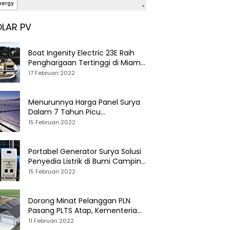
LAR PV
Boat Ingenity Electric 23E Raih
Penghargaan Tertinggi di Miami
International Boat Show
17 Februari 2022
Menurunnya Harga Panel Surya
Dalam 7 Tahun Picu
Tumbuhnya PLTS Global
15 Februari 2022
Portabel Generator Surya Solusi
Penyedia Listrik di Bumi Camping
dan Perkemahan
15 Februari 2022
Dorong Minat Pelanggan PLN
Pasang PLTS Atap, Kementerian
ESDM Luncurkan Paket Hibah SEF
11 Februari 2022