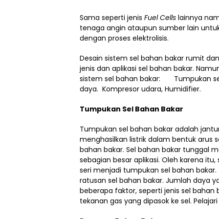
Sama seperti jenis
Fuel Cells
lainnya nam
tenaga angin ataupun sumber lain untu
dengan proses elektrolisis.
Desain sistem sel bahan bakar rumit dan
jenis dan aplikasi sel bahan bakar. Na
sistem sel bahan bakar: Tumpukan sel
daya. Kompresor udara, Humidifier.
Tumpukan Sel Bahan Bakar
Tumpukan sel bahan bakar adalah jantung
menghasilkan listrik dalam bentuk arus se
bahan bakar. Sel bahan bakar tunggal me
sebagian besar aplikasi. Oleh karena itu
seri menjadi tumpukan sel bahan bakar. T
ratusan sel bahan bakar. Jumlah daya y
beberapa faktor, seperti jenis sel bahan 
tekanan gas yang dipasok ke sel. Pelajar