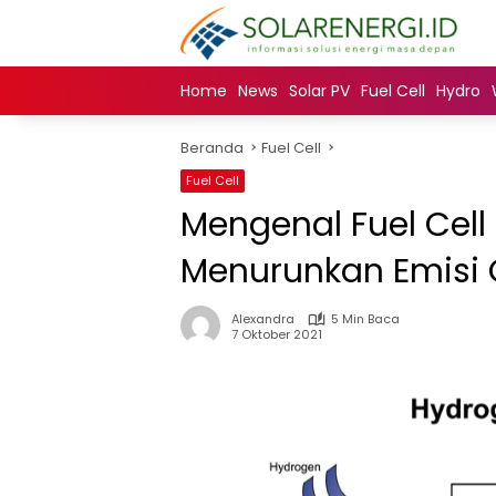
Langsung
ke
konten
Home
News
Solar PV
Fuel Cell
Hydro
Beranda
Fuel Cell
Fuel Cell
Mengenal Fuel Cell
Menurunkan Emisi 
Alexandra
5 Min Baca
7 Oktober 2021