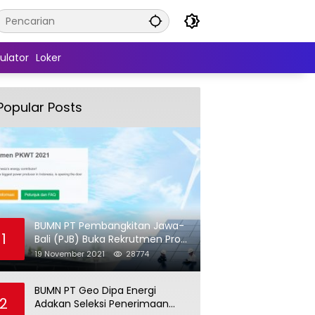
ulator
Loker
Popular Posts
BUMN PT Pembangkitan Jawa-
1
Bali (PJB) Buka Rekrutmen Pro
Hire (PKWT)
19 November 2021
28774
BUMN PT Geo Dipa Energi
2
Adakan Seleksi Penerimaan