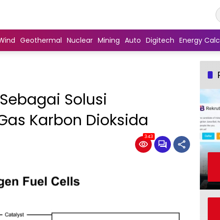
Wind
Geothermal
Nuclear
Mining
Auto
Digitech
Energy Calc
 Sebagai Solusi
Gas Karbon Dioksida
343