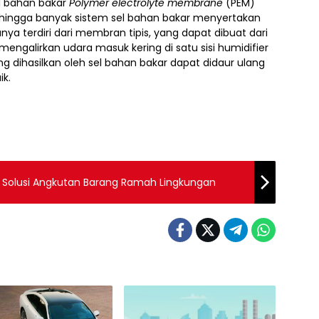
el bahan bakar
Polymer electrolyte membrane
(PEM)
 sehingga banyak sistem sel bahan bakar menyertakan
ya terdiri dari membran tipis, yang dapat dibuat dari
galirkan udara masuk kering di satu sisi humidifier
ang dihasilkan oleh sel bahan bakar dapat didaur ulang
ik.
Fuel Cell Electric Truck Menjadi Solusi Angkutan Barang Ramah Lingkungan