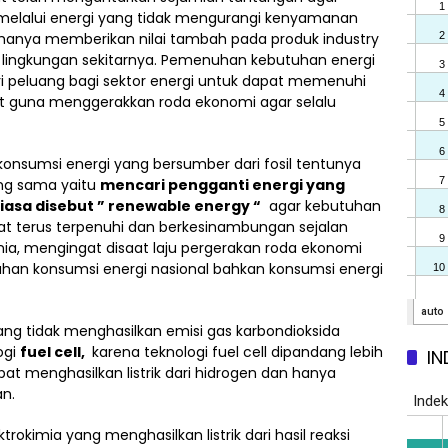
melalui energi yang tidak mengurangi kenyamanan
k hanya memberikan nilai tambah pada produk industry
 lingkungan sekitarnya. Pemenuhan kebutuhan energi
i peluang bagi sektor energi untuk dapat memenuhi
t guna menggerakkan roda ekonomi agar selalu
onsumsi energi yang bersumber dari fosil tentunya
ng sama yaitu
mencari pengganti energi yang
iasa disebut ” renewable energy “
agar kebutuhan
t terus terpenuhi dan berkesinambungan sejalan
a, mengingat disaat laju pergerakan roda ekonomi
an konsumsi energi nasional bahkan konsumsi energi
yang tidak menghasilkan emisi gas karbondioksida
ogi
fuel cell,
karena teknologi fuel cell dipandang lebih
IN
at menghasilkan listrik dari hidrogen dan hanya
n.
trokimia yang menghasilkan listrik dari hasil reaksi