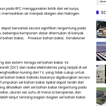
un pada RFC menggunakan listrik dari sel surya,
SO
k memisahkan air menjadi oksigen dan hidrogen
 dapat bervariasi secara signifikan tergantung pada
mun, beberapa komponen dasar ditemukan di banyak
 bahan bakar, Prosesor bahan bakar, Kondisioner
 dari sistem tenaga sel bahan bakar. Ini
arah (DC) dari reaksi elektrokimia yang terjadi di sel
nghasilkan kurang dari 1 V, yang tidak cukup untuk
, sel bahan bakar individu biasanya digabungkan secara
umpukan sel bahan bakar tipikal dapat terdiri dari
ang dihasilkan oleh sel bahan bakar tergantung pada
bakar, ukuran sel, suhu di mana ia beroperasi, dan
i lebih lanjut tentang bagian-bagian sel bahan bakar.