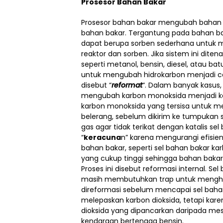
Prosesor Bahan Bakar
Prosesor bahan bakar mengubah bahan b
bahan bakar. Tergantung pada bahan bak
dapat berupa sorben sederhana untuk m
reaktor dan sorben. Jika sistem ini dite
seperti metanol, bensin, diesel, atau ba
untuk mengubah hidrokarbon menjadi c
disebut “
reformat
“. Dalam banyak kasus,
mengubah karbon monoksida menjadi kar
karbon monoksida yang tersisa untuk me
belerang, sebelum dikirim ke tumpukan 
gas agar tidak terikat dengan katalis sel
“
keracuna
n” karena mengurangi efisien
bahan bakar, seperti sel bahan bakar ka
yang cukup tinggi sehingga bahan bakar 
Proses ini disebut reformasi internal. 
masih membutuhkan trap untuk menghil
direformasi sebelum mencapai sel bahan 
melepaskan karbon dioksida, tetapi karena
dioksida yang dipancarkan daripada mes
kendaraan bertenaga bensin.