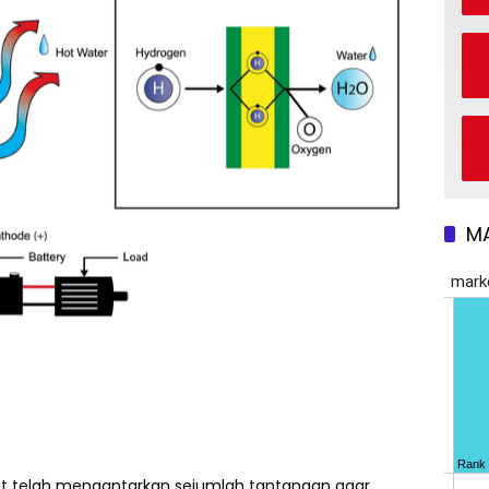
M
pat telah mengantarkan sejumlah tantangan agar