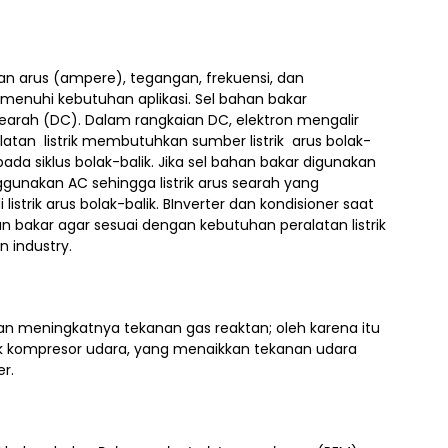
an arus (ampere), tegangan, frekuensi, dan
k memenuhi kebutuhan aplikasi. Sel bahan bakar
searah (DC). Dalam rangkaian DC, elektron mengalir
atan listrik membutuhkan sumber listrik arus bolak-
pada siklus bolak-balik. Jika sel bahan bakar digunakan
unakan AC sehingga listrik arus searah yang
listrik arus bolak-balik. BInverter dan kondisioner saat
han bakar agar sesuai dengan kebutuhan peralatan listrik
n industry.
an meningkatnya tekanan gas reaktan; oleh karena itu
k kompresor udara, yang menaikkan tekanan udara
r.