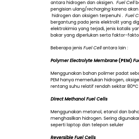
antara hidrogen dan oksigen.
Fuel Cell
b
pengisian ulang/
recharging
karena akan
hidrogen dan oksigen terpenuhi .
Fuel C
bergantung pada jenis elektrolit yang dig
elektrokimia yang terjadi, jenis katalis 
bakar yang diperlukan serta faktor-faktor
Beberapa jenis
Fuel Cell
antara lain :
Polymer Electrolyte Membrane
(PEM)
Fu
Menggunakan bahan polimer padat sebaga
PEM hanya memerlukan hidrogen, oksigen
rentang suhu relatif rendah sekitar 80°C
Direct Methanol Fuel Cells
Menggunakan metanol, etanol dan bahan
menghasilkan hidrogen. Sering digunaka
seperti laptop dan telepon seluler
Reversible Fuel Cells