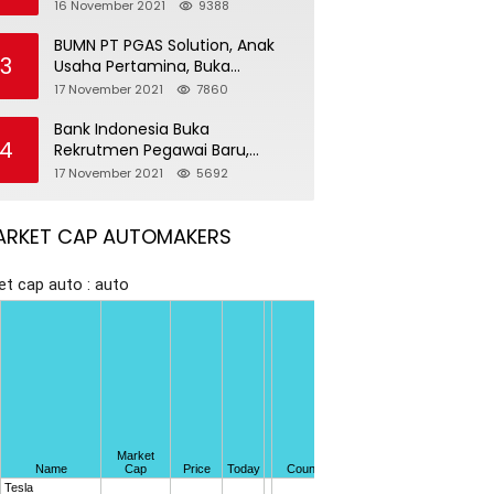
Pegawai Baru
16 November 2021
9388
BUMN PT PGAS Solution, Anak
3
Usaha Pertamina, Buka
Rekrutmen Pegawai Baru
17 November 2021
7860
Bank Indonesia Buka
4
Rekrutmen Pegawai Baru,
Tersedia 37 Posisi
17 November 2021
5692
ARKET CAP AUTOMAKERS